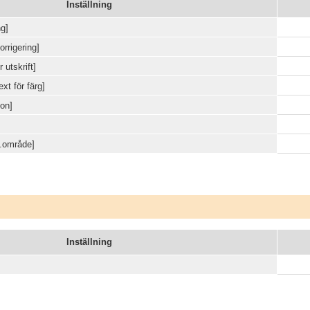
Inställning
ng]
orrigering]
 utskrift]
xt för färg]
ion]
n.område]
Inställning