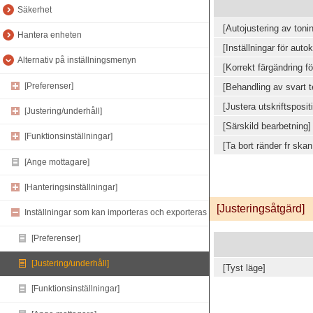
Säkerhet
[Autojustering av toni
Hantera enheten
[Inställningar för autok
Alternativ på inställningsmenyn
[Korrekt färgändring för
[Preferenser]
[Behandling av svart te
[Justera utskriftsposit
[Justering/underhåll]
[Särskild bearbetning]
[Funktionsinställningar]
[Ta bort ränder fr ska
[Ange mottagare]
[Hanteringsinställningar]
[Justeringsåtgärd]
Inställningar som kan importeras och exporteras
[Preferenser]
[Justering/underhåll]
[Tyst läge]
[Funktionsinställningar]