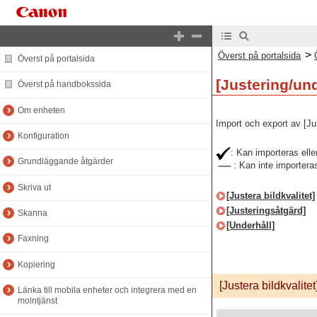
>
Överst på portalsida
Överst på portalsida
[Justering/und
Överst på handbokssida
Om enheten
Import och export av [Jus
Konfiguration
: Kan importeras elle
Grundläggande åtgärder
: Kan inte importera
Skriva ut
[Justera bildkvalitet]
[Justeringsåtgärd]
Skanna
[Underhåll]
Faxning
Kopiering
[Justera bildkvalitet
Länka till mobila enheter och integrera med en
molntjänst