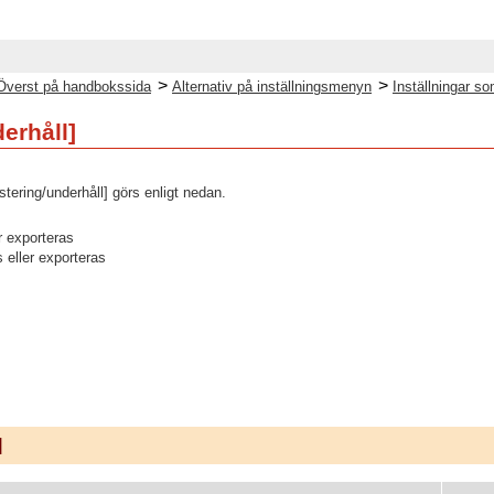
>
>
Överst på handbokssida
Alternativ på inställningsmenyn
Inställningar s
erhåll]
tering/underhåll] görs enligt nedan.
r exporteras
s eller exporteras
]