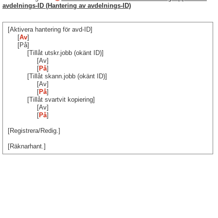
avdelnings-ID (Hantering av avdelnings-ID)
[Aktivera hantering för avd-ID]
[
Av
]
[På]
[Tillåt utskr.jobb (okänt ID)]
[Av]
[
På
]
[Tillåt skann.jobb (okänt ID)]
[Av]
[
På
]
[Tillåt svartvit kopiering]
[Av]
[
På
]
[Registrera/Redig.]
[Räknarhant.]