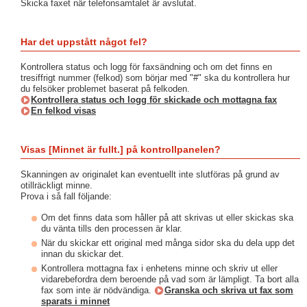
Skicka faxet när telefonsamtalet är avslutat.
Har det uppstått något fel?
Kontrollera status och logg för faxsändning och om det finns en
tresiffrigt nummer (felkod) som börjar med "#" ska du kontrollera hur
du felsöker problemet baserat på felkoden.
Kontrollera status och logg för skickade och mottagna fax
En felkod visas
Visas [Minnet är fullt.] på kontrollpanelen?
Skanningen av originalet kan eventuellt inte slutföras på grund av
otillräckligt minne.
Prova i så fall följande:
Om det finns data som håller på att skrivas ut eller skickas ska
du vänta tills den processen är klar.
När du skickar ett original med många sidor ska du dela upp det
innan du skickar det.
Kontrollera mottagna fax i enhetens minne och skriv ut eller
vidarebefordra dem beroende på vad som är lämpligt. Ta bort alla
fax som inte är nödvändiga.
Granska och skriva ut fax som
sparats i minnet