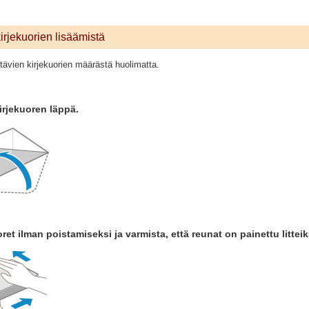
irjekuorien lisäämistä
ttävien kirjekuorien määrästä huolimatta.
irjekuoren läppä.
oret ilman poistamiseksi ja varmista, että reunat on painettu litteik