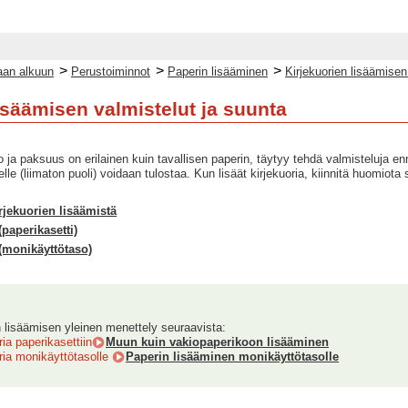
>
>
>
an alkuun
Perustoiminnot
Paperin lisääminen
Kirjekuorien lisäämisen
isäämisen valmistelut ja suunta
 ja paksuus on erilainen kuin tavallisen paperin, täytyy tehdä valmisteluja en
elle (liimaton puoli) voidaan tulostaa. Kun lisäät kirjekuoria, kiinnitä huomiota
rjekuorien lisäämistä
paperikasetti)
(monikäyttötaso)
n lisäämisen yleinen menettely seuraavista:
ia paperikasettiin
Muun kuin vakiopaperikoon lisääminen
ria monikäyttötasolle
Paperin lisääminen monikäyttötasolle