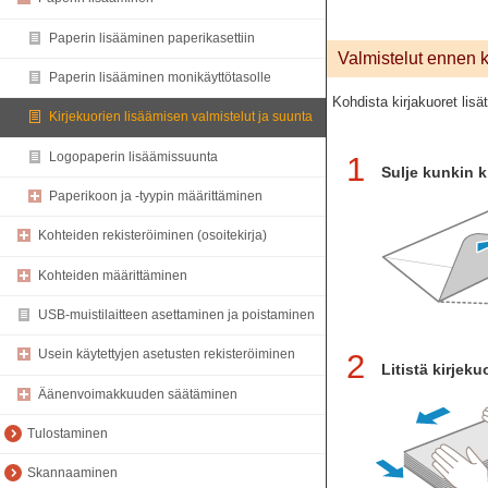
Paperin lisääminen paperikasettiin
Valmistelut ennen k
Paperin lisääminen monikäyttötasolle
Kohdista kirjakuoret lisä
Kirjekuorien lisäämisen valmistelut ja suunta
Logopaperin lisäämissuunta
1
Sulje kunkin k
Paperikoon ja -tyypin määrittäminen
Kohteiden rekisteröiminen (osoitekirja)
Kohteiden määrittäminen
USB-muistilaitteen asettaminen ja poistaminen
Usein käytettyjen asetusten rekisteröiminen
2
Litistä kirjeku
Äänenvoimakkuuden säätäminen
Tulostaminen
Skannaaminen