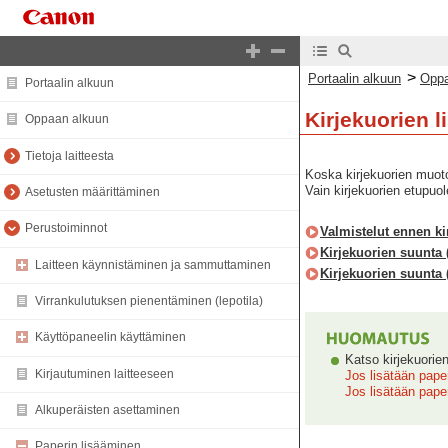
>
Portaalin alkuun
Oppa
Portaalin alkuun
Kirjekuorien l
Oppaan alkuun
Tietoja laitteesta
Koska kirjekuorien muoto
Vain kirjekuorien etupuol
Asetusten määrittäminen
Perustoiminnot
Valmistelut ennen ki
Kirjekuorien suunta (
Laitteen käynnistäminen ja sammuttaminen
Kirjekuorien suunta 
Virrankulutuksen pienentäminen (lepotila)
Käyttöpaneelin käyttäminen
Katso kirjekuorie
Kirjautuminen laitteeseen
Jos lisätään paper
Jos lisätään pape
Alkuperäisten asettaminen
Paperin lisääminen