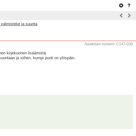
 valmistelut ja suunta
Asiakirjan numero: C147-030
nen kirjekuorien lisäämistä.
 suuntaan ja siihen, kumpi puoli on ylöspäin.