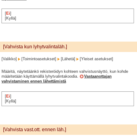
[
Ei
]
[Kyllä]
[Vahvista kun lyhytvalintaläh.]
[Valikko]
[Toimintoasetukset]
[Lähetä]
[Yleiset asetukset]
Määritä, näytetäänkö rekisteröidyn kohteen vahvistusnäyttö, kun kohde
määritetään käyttämällä lyhytvalintakoodia.
Vastaanottajan
vahvistaminen ennen lähettämistä
[
Ei
]
[Kyllä]
[Vahvista vast.ott. ennen läh.]