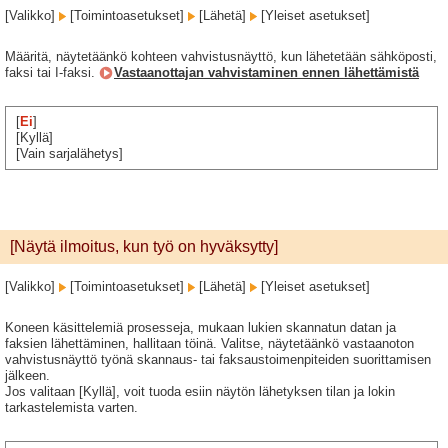
[Valikko]
[Toimintoasetukset]
[Lähetä]
[Yleiset asetukset]
Määritä, näytetäänkö kohteen vahvistusnäyttö, kun lähetetään sähköposti,
faksi tai I-faksi.
Vastaanottajan vahvistaminen ennen lähettämistä
[
Ei
]
[Kyllä]
[Vain sarjalähetys]
[Näytä ilmoitus, kun työ on hyväksytty]
[Valikko]
[Toimintoasetukset]
[Lähetä]
[Yleiset asetukset]
Koneen käsittelemiä prosesseja, mukaan lukien skannatun datan ja
faksien lähettäminen, hallitaan töinä. Valitse, näytetäänkö vastaanoton
vahvistusnäyttö työnä skannaus- tai faksaustoimenpiteiden suorittamisen
jälkeen.
Jos valitaan [Kyllä], voit tuoda esiin näytön lähetyksen tilan ja lokin
tarkastelemista varten.