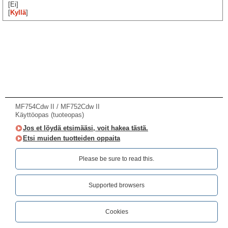
[Ei]
[
Kyllä
]
MF754Cdw II / MF752Cdw II
Käyttöopas (tuoteopas)
Jos et löydä etsimääsi, voit hakea tästä.
Etsi muiden tuotteiden oppaita
Please be sure to read this.‎
Supported browsers
Cookies