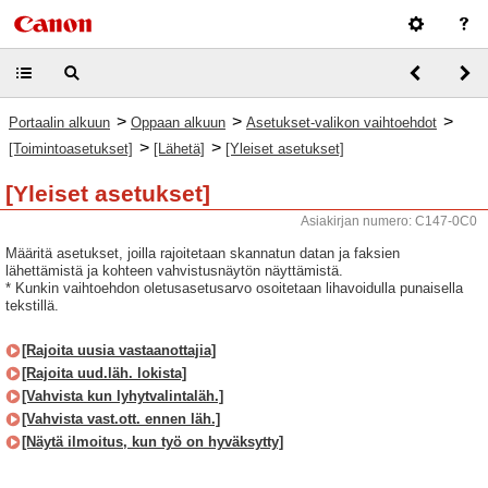
>
>
>
Portaalin alkuun
Oppaan alkuun
Asetukset-valikon vaihtoehdot
>
>
[Toimintoasetukset]
[Lähetä]
[Yleiset asetukset]
[Yleiset asetukset]
Asiakirjan numero: C147-0C0
Määritä asetukset, joilla rajoitetaan skannatun datan ja faksien
lähettämistä ja kohteen vahvistusnäytön näyttämistä.
* Kunkin vaihtoehdon oletusasetusarvo osoitetaan lihavoidulla punaisella
tekstillä.
[Rajoita uusia vastaanottajia]
[Rajoita uud.läh. lokista]
[Vahvista kun lyhytvalintaläh.]
[Vahvista vast.ott. ennen läh.]
[Näytä ilmoitus, kun työ on hyväksytty]