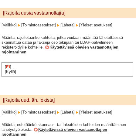
[Rajoita uusia vastaanottajia]
[Valikko]
[Toimintoasetukset]
[Lähetä]
[Yleiset asetukset]
Määritä, rajoitetaanko kohteita, jotka voidaan määrittää lähetettäessä
skannattua dataa ja fakseja osoitekirjaan tai LDAP-palvelimeen
rekisteröidyille kohteille.
Käytettävissä olevien vastaanottajien
rajoittaminen
[
Ei
]
[Kyllä]
[Rajoita uud.läh. lokista]
[Valikko]
[Toimintoasetukset]
[Lähetä]
[Yleiset asetukset]
Määritä, estetäänkö skannaus- tai faksitöiden kohteiden määrittäminen
lähetystyölokista.
Käytettävissä olevien vastaanottajien
rajoittaminen