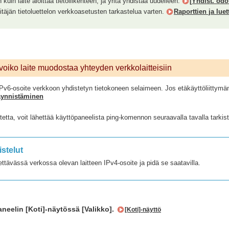
kuin laite aloittaa tietoliikenteen, ja yritä yhdistää uudelleen.
[Yhdist. odo
pitäjän tietoluettelon verkkoasetusten tarkastelua varten.
Raporttien ja lue
voiko laite muodostaa yhteyden verkkolaitteisiin
IPv6-osoite verkkoon yhdistetyn tietokoneen selaimeen. Jos etäkäyttöliittymän 
käynnistäminen
etta, voit lähettää käyttöpaneelista ping-komennon seuraavalla tavalla tarki
istelut
ettävässä verkossa olevan laitteen IPv4-osoite ja pidä se saatavilla.
neelin [Koti]-näytössä [Valikko].
[Koti]-näyttö