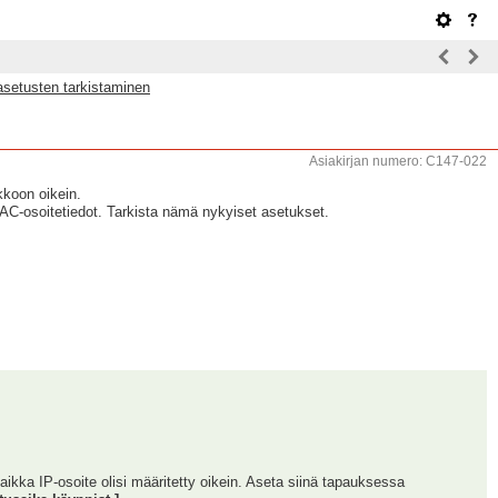
 asetusten tarkistaminen
Asiakirjan numero: C147-022
kkoon oikein.
MAC-osoitetiedot. Tarkista nämä nykyiset asetukset.
kka IP-osoite olisi määritetty oikein. Aseta siinä tapauksessa