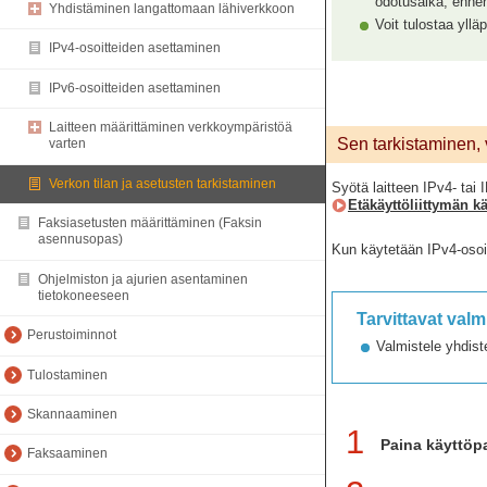
odotusaika, ennen 
Yhdistäminen langattomaan lähiverkkoon
Voit tulostaa yllä
IPv4-osoitteiden asettaminen
IPv6-osoitteiden asettaminen
Laitteen määrittäminen verkkoympäristöä
Sen tarkistaminen, 
varten
Verkon tilan ja asetusten tarkistaminen
Syötä laitteen IPv4- tai 
Etäkäyttöliittymän 
Faksiasetusten määrittäminen (Faksin
asennusopas)
Kun käytetään IPv4-osoit
Ohjelmiston ja ajurien asentaminen
tietokoneeseen
Tarvittavat valm
Perustoiminnot
Valmistele yhdist
Tulostaminen
Skannaaminen
1
Paina käyttöpa
Faksaaminen