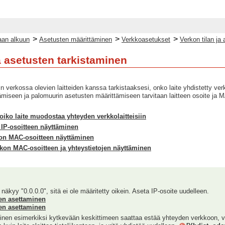
>
>
>
an alkuun
Asetusten määrittäminen
Verkkoasetukset
Verkon tilan ja
a asetusten tarkistaminen
in verkossa olevien laitteiden kanssa tarkistaaksesi, onko laite yhdistetty ver
ämiseen ja palomuurin asetusten määrittämiseen tarvitaan laitteen osoite ja 
oiko laite muodostaa yhteyden verkkolaitteisiin
 IP-osoitteen näyttäminen
kon MAC-osoitteen näyttäminen
kon MAC-osoitteen ja yhteystietojen näyttäminen
näkyy "0.0.0.0", sitä ei ole määritetty oikein. Aseta IP-osoite uudelleen.
den asettaminen
den asettaminen
inen esimerkiksi kytkevään keskittimeen saattaa estää yhteyden verkkoon, vai