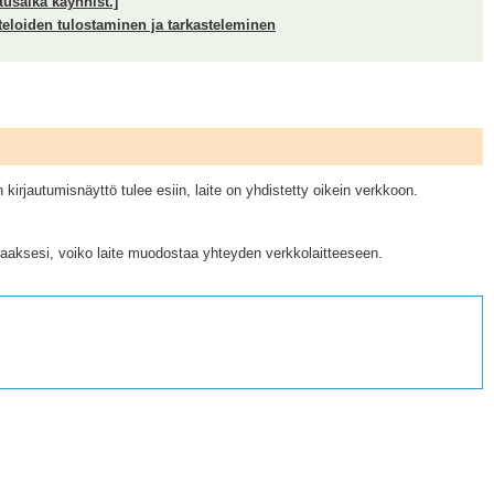
tusaika käynnist.]
tteloiden tulostaminen ja tarkasteleminen
kirjautumisnäyttö tulee esiin, laite on yhdistetty oikein verkkoon.
staaksesi, voiko laite muodostaa yhteyden verkkolaitteeseen.