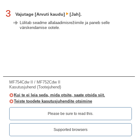
3
Vajutage [Arvuti kaudu]
[Jah].
Lülitab seadme allalaadimisrežiimile ja paneb selle
värskendamise ootele.
MF754Cdw II / MF752Cdw II
Kasutusjuhend (Tootejuhend)
Kui te ei leia seda, mida otsite, saate otsida siit.
Teiste toodete kasutusjuhendite otsimine
Please be sure to read this.‎
Supported browsers