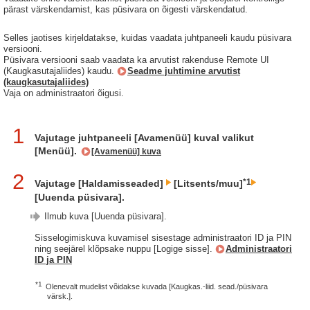
pärast värskendamist, kas püsivara on õigesti värskendatud.
Selles jaotises kirjeldatakse, kuidas vaadata juhtpaneeli kaudu püsivara
versiooni.
Püsivara versiooni saab vaadata ka arvutist rakenduse Remote UI
(Kaugkasutajaliides) kaudu.
Seadme juhtimine arvutist
(kaugkasutajaliides)
Vaja on administraatori õigusi.
1
Vajutage juhtpaneeli [Avamenüü] kuval valikut
[Menüü].
[Avamenüü] kuva
2
*1
Vajutage [Haldamisseaded]
[Litsents/muu]
[Uuenda püsivara].
Ilmub kuva [Uuenda püsivara].
Sisselogimiskuva kuvamisel sisestage administraatori ID ja PIN
ning seejärel klõpsake nuppu [Logige sisse].
Administraatori
ID ja PIN
*1
Olenevalt mudelist võidakse kuvada [Kaugkas.-liid. sead./püsivara
värsk.].