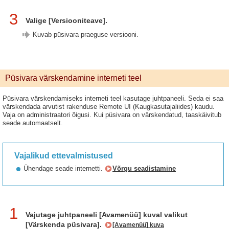
3
Valige [Versiooniteave].
Kuvab püsivara praeguse versiooni.
Püsivara värskendamine interneti teel
Püsivara värskendamiseks interneti teel kasutage juhtpaneeli. Seda ei saa
värskendada arvutist rakenduse Remote UI (Kaugkasutajaliides) kaudu.
Vaja on administraatori õigusi. Kui püsivara on värskendatud, taaskäivitub
seade automaatselt.
Vajalikud ettevalmistused
Ühendage seade internetti.
Võrgu seadistamine
1
Vajutage juhtpaneeli [Avamenüü] kuval valikut
[Värskenda püsivara].
[Avamenüü] kuva