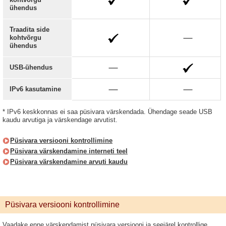
ühendus
Traadita side
kohtvõrgu
ühendus
USB-ühendus
IPv6 kasutamine
* IPv6 keskkonnas ei saa püsivara värskendada. Ühendage seade USB
kaudu arvutiga ja värskendage arvutist.
Püsivara versiooni kontrollimine
Püsivara värskendamine interneti teel
Püsivara värskendamine arvuti kaudu
Püsivara versiooni kontrollimine
Vaadake enne värskendamist püsivara versiooni ja seejärel kontrollige