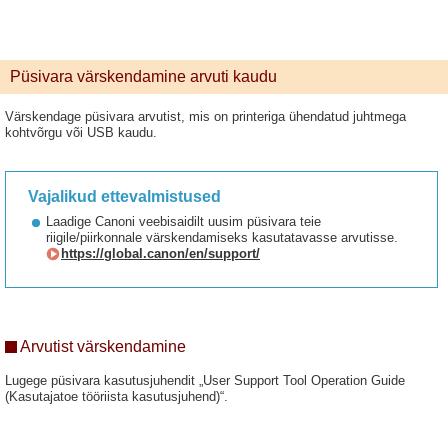
Püsivara värskendamine arvuti kaudu
Värskendage püsivara arvutist, mis on printeriga ühendatud juhtmega
kohtvõrgu või USB kaudu.
Vajalikud ettevalmistused
Laadige Canoni veebisaidilt uusim püsivara teie
riigile/piirkonnale värskendamiseks kasutatavasse arvutisse.
https://global.canon/en/support/
Arvutist värskendamine
Lugege püsivara kasutusjuhendit „User Support Tool Operation Guide
(Kasutajatoe tööriista kasutusjuhend)“.