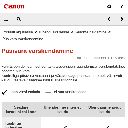
>
>
>
Portaali algusesse
Juhendi algusesse
Seadme haldamine
Püsivara värskendamine
Püsivara värskendamine
Dokumendi number: C13S-09W
Funktsioonide lisamisel või tarkvaraversiooni uuendamisel värskendatakse
seadme püsivara.
Kontrollige püsivara versiooni ja värskendage püsivara interneti või arvuti
kaudu vastavalt seadme kasutuskeskkonnale.
: saab värskendada
: ei saa värskendada
Seadme
Ühendamine interneti
Ühendamine arvuti
kasutuskeskkond
kaudu
kaudu
Kaabliga
kohtvõrgu