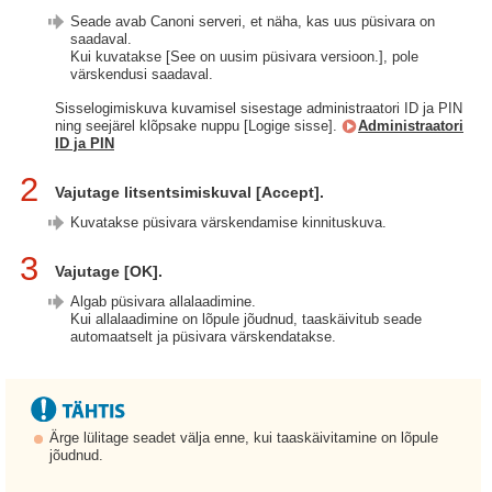
Seade avab Canoni serveri, et näha, kas uus püsivara on
saadaval.
Kui kuvatakse [See on uusim püsivara versioon.], pole
värskendusi saadaval.
Sisselogimiskuva kuvamisel sisestage administraatori ID ja PIN
ning seejärel klõpsake nuppu [Logige sisse].
Administraatori
ID ja PIN
2
Vajutage litsentsimiskuval [Accept].
Kuvatakse püsivara värskendamise kinnituskuva.
3
Vajutage [OK].
Algab püsivara allalaadimine.
Kui allalaadimine on lõpule jõudnud, taaskäivitub seade
automaatselt ja püsivara värskendatakse.
Ärge lülitage seadet välja enne, kui taaskäivitamine on lõpule
jõudnud.