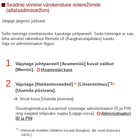
Seadme viimine värskenduse ooterežiimile
(allalaadimisrežiim)
Järgige järgmisi juhiseid.
Selle toimingu sooritamiseks kasutage juhtpaneeli. Seda toimingut ei saa
teha arvutist rakenduse Remote UI (Kaugkasutajaliides) kaudu.
Vaja on administraatori õigusi.
1
Vajutage juhtpaneeli [Avamenüü] kuval valikut
[Menüü].
[Avamenüü] kuva
2
*1
Vajutage [Haldamisseaded]
[Litsents/muu]
[Uuenda püsivara].
Ilmub kuva [Uuenda püsivara].
Sisselogimiskuva kuvamisel sisestage administraatori ID ja PIN
ning seejärel klõpsake nuppu [Logige sisse].
Administraatori
ID ja PIN
*1
Olenevalt mudelist võidakse kuvada [Kaugkas.-liid. sead./püsivara
värsk.].