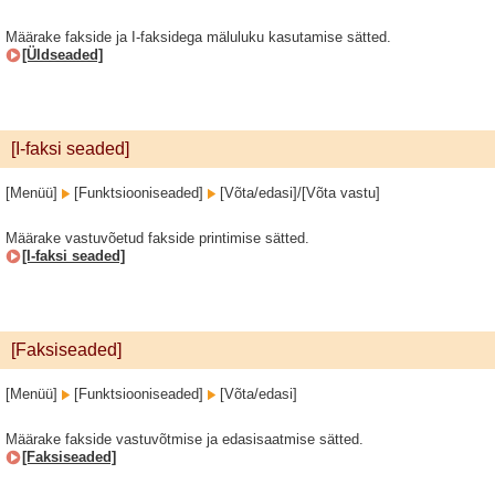
Määrake fakside ja I-faksidega mäluluku kasutamise sätted.
[Üldseaded]
[I-faksi seaded]
[Menüü]
[Funktsiooniseaded]
[Võta/edasi]/[Võta vastu]
Määrake vastuvõetud fakside printimise sätted.
[I-faksi seaded]
[Faksiseaded]
[Menüü]
[Funktsiooniseaded]
[Võta/edasi]
Määrake fakside vastuvõtmise ja edasisaatmise sätted.
[Faksiseaded]