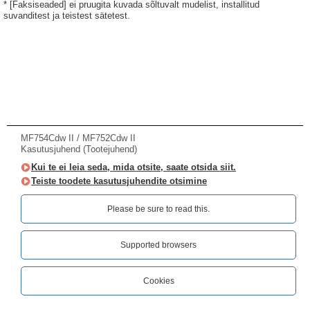
* [Faksiseaded] ei pruugita kuvada sõltuvalt mudelist, installitud
suvanditest ja teistest sätetest.
MF754Cdw II / MF752Cdw II
Kasutusjuhend (Tootejuhend)
Kui te ei leia seda, mida otsite, saate otsida siit.
Teiste toodete kasutusjuhendite otsimine
Please be sure to read this.‎
Supported browsers
Cookies