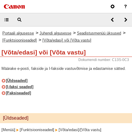
>
>
>
Portaali algusesse
Juhendi algusesse
Seadistusmenüü üksused
>
[Funktsiooniseaded]
[Võta/edasi] või [Võta vastu]
[Võta/edasi] või [Võta vastu]
Dokumendi number: C13S-0C3
Määrake e-posti, fakside ja I-fakside vastuvõtmise ja edastamise sätted.
[Üldseaded]
[I-faksi seaded]
[Faksiseaded]
[Üldseaded]
[Menüü]
[Funktsiooniseaded]
[Võta/edasi]/[Võta vastu]