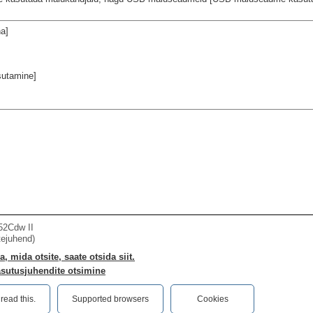
a]
utamine]
52Cdw II
tejuhend)
a, mida otsite, saate otsida siit.
asutusjuhendite otsimine
ead this.‎
Supported browsers
Cookies