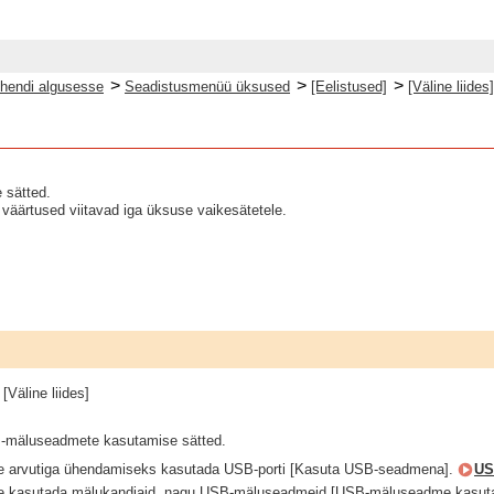
>
>
>
hendi algusesse
Seadistusmenüü üksused
[Eelistused]
[Väline liides]
 sätted.
väärtused viitavad iga üksuse vaikesätetele.
[Väline liides]
 -mäluseadmete kasutamise sätted.
te arvutiga ühendamiseks kasutada USB-porti [Kasuta USB-seadmena].
US
te kasutada mälukandjaid, nagu USB-mäluseadmeid [USB-mäluseadme kasut