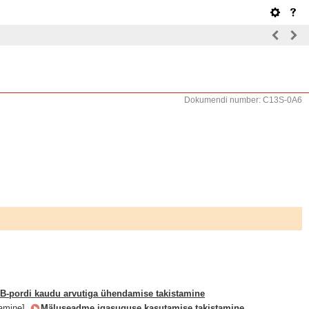
Dokumendi number: C13S-0A6
B-pordi kaudu arvutiga ühendamise takistamine
amine].
Mäluseadme igasuguse kasutamise takistamine