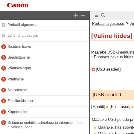
>
Portaali algusesse
Ju
Portaali algusesse
[Väline liides]
Juhendi algusesse
Seadme teave
Määrake USB-ühenduste
* Punases paksus kirjas 
Seadistamine
Põhitoimingud
[USB seaded]
Printimine
Skannimine
[USB seaded]
Faksifunktsioon
[Menüü]
[Eelistused]
Kopeerimine
Määrake USB-portide ja
Sidumine mobiilseadmetega ja integreerimine
Määrake, kas soovi
pilveteenusega
Määrake, kas soovi