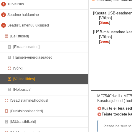
Turvalisus
[Kasuta USB-seadmen
Seadme haldamine
[Väljas]
[
Sees
]
Seadistusmenüü üksused
[USB-mäluseadme kas
[Eelistused]
[Väljas]
[
Sees
]
[Ekraaniseaded]
[Taimeri-/energiaseaded]
[Võrk]
[Väline liides]
[Hõlbustus]
MF754Cdw II / MF7
[Seadistamine/hooldus]
Kasutusjuhend (Too
Kui te ei leia sed
[Funktsiooniseaded]
Teiste toodete k
[Määra sihtkoht]
Please be sure to r