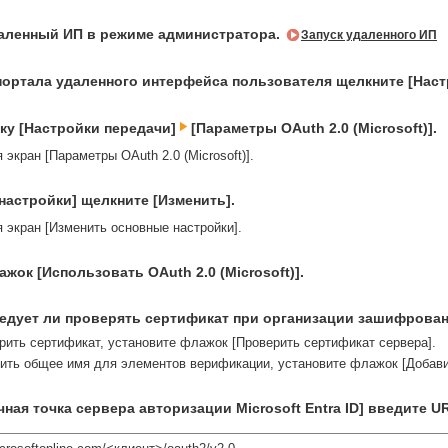
аленный ИП в режиме администратора.
Запуск удаленного ИП
портала удаленного интерфейса пользователя щелкните [Наст
ку [Настройки передачи]
[Параметры OAuth 2.0 (Microsoft)].
экран [Параметры OAuth 2.0 (Microsoft)].
настройки] щелкните [Изменить].
 экран [Изменить основные настройки].
жок [Использовать OAuth 2.0 (Microsoft)].
едует ли проверять сертификат при организации зашифрован
рить сертификат, установите флажок [Проверить сертификат сервера].
ить общее имя для элементов верификации, установите флажок [Добавит
чная точка сервера авторизации Microsoft Entra ID] введите 