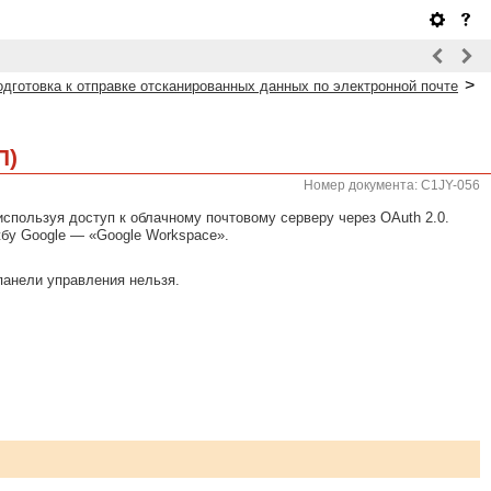
>
одготовка к отправке отсканированных данных по электронной почте
П)
Номер документа: C1JY-056
спользуя доступ к облачному почтовому серверу через OAuth 2.0.
жбу Google — «Google Workspace».
панели управления нельзя.