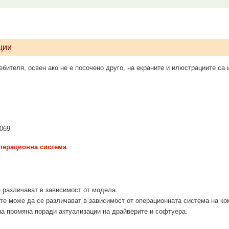
ции
бителя, освен ако не е посочено друго, на екраните и илюстрациите са
 069
перационна система
 различават в зависимост от модела.
те може да се различават в зависимост от операционната система на к
а промяна поради актуализации на драйверите и софтуера.