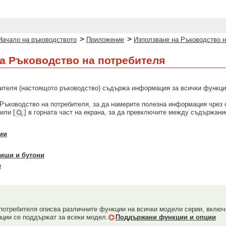
>
>
Начало на ръководството
Приложение
Използване на Ръководство н
а Ръководство на потребителя
ителя (настоящото ръководство) съдържа информация за всички функции
Ръководство на потребителя, за да намерите полезна информация чрез 
 или [
] в горната част на екрана, за да превключите между съдържани
ии
виши и бутони
е
потребителя описва различните функции на всички модели серии, включи
пции се поддържат за всеки модел.
Поддържани функции и опции