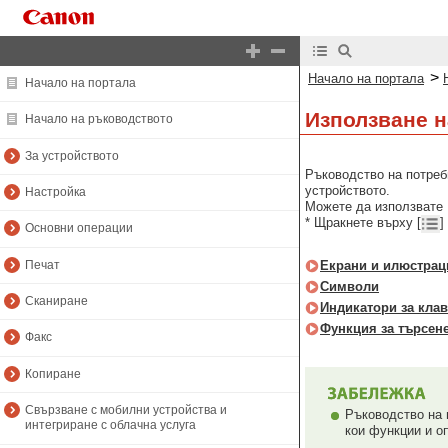
>
Начало на портала
Начало на портала
Използване н
Начало на ръководството
За устройството
Ръководство на потреб
устройството.
Настройка
Можете да използвате 
* Щракнете върху [
]
Основни операции
Печат
Екрани и илюстрац
Символи
Сканиране
Индикатори за кла
Функция за търсен
Факс
Копиране
Свързване с мобилни устройства и
Ръководство на 
интегриране с облачна услуга
кои функции и о