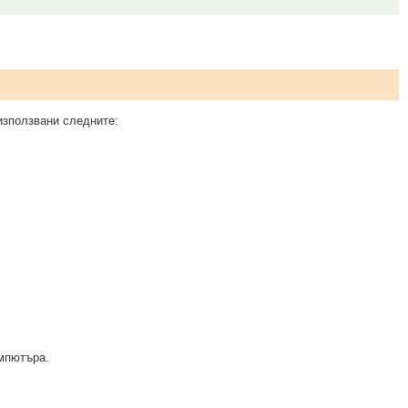
 използвани следните:
омпютъра.