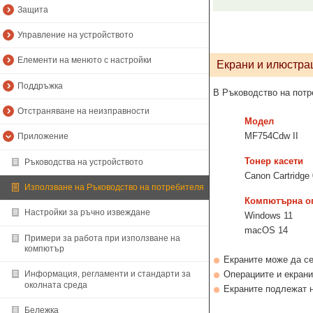
Защита
Управление на устройството
Елементи на менюто с настройки
Екрани и илюстра
Поддръжка
В Ръководство на потре
Отстраняване на неизправности
Модел
MF754Cdw II
Приложение
Тонер касети
Ръководства на устройството
Canon Cartridge
Използване на Ръководство на потребителя
Компютърна о
Настройки за ръчно извеждане
Windows 11
macOS 14
Примери за работа при използване на
компютър
Екраните може да се
Операциите и екрани
Информация, регламенти и стандарти за
околната среда
Екраните подлежат н
Бележка