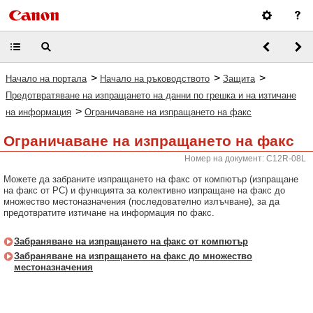
>
>
>
Начало на портала
Начало на ръководството
Защита
Предотвратяване на изпращането на данни по грешка и на изтичане
>
на информация
Ограничаване на изпращането на факс
Ограничаване на изпращането на факс
Номер на документ: C12R-08L
Можете да забраните изпращането на факс от компютър (изпращане
на факс от PC) и функцията за колективно изпращане на факс до
множество местоназначения (последователно излъчване), за да
предотвратите изтичане на информация по факс.
Забраняване на изпращането на факс от компютър
Забраняване на изпращането на факс до множество
местоназначения