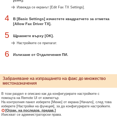
[Edit].
Извежда се екранът [Edit Fax TX Settings].
4
В [Basic Settings] изчистете квадратчето за отметка
[Allow Fax Driver TX].
5
Щракнете върху [OK].
Настройките се прилагат.
6
Излизане от Отдалечения ПИ.
Забраняване на изпращането на факс до множество
местоназначения
В този раздел е описано как да конфигурирате настройките с
помощта на Remote UI от компютър.
На контролния панел изберете [Меню] от екрана [Начало], след това
изберете [Настройки на функция], за да конфигурирате настройките.
[Огран. на последов. предав.]
Изискват се администраторски права.