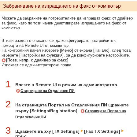
Забраняване на изпращането на факс от компютър
Можете да забраните на потребителите да изпращат факс от драйвер
за факс, като по този начин деактивирате изпращането на факс от
компютър.
В този раздел е описано как да конфигурирате настройките с
помощта на Remote UI от компютър.
На контролния панел изберете [Меню] от екрана [Начало], след това
изберете [Настройки на функция], за да конфигурирате настройките.
[Позв. изпр. с драйвер за факс]
Изискват се администраторски права.
1
Влезте в Remote UI в режим на администратор.
Стартиране на Отдалечен ПИ
2
На страницата Портал на Отдалечения ПИ щракнете
върху [Settings/Registration].
Страницата Портал на
Отдалечения ПИ
3
Щракнете върху [TX Settings]
[Fax TX Settings]