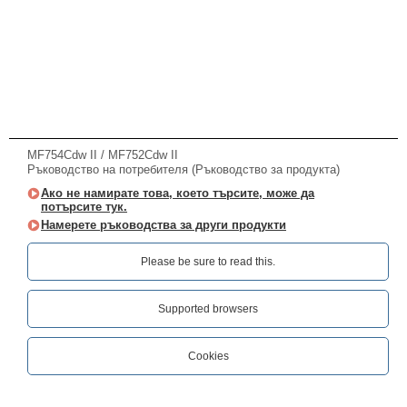
MF754Cdw II / MF752Cdw II
Ръководство на потребителя (Ръководство за продукта)
Ако не намирате това, което търсите, може да
потърсите тук.
Намерете ръководства за други продукти
Please be sure to read this.‎
Supported browsers
Cookies