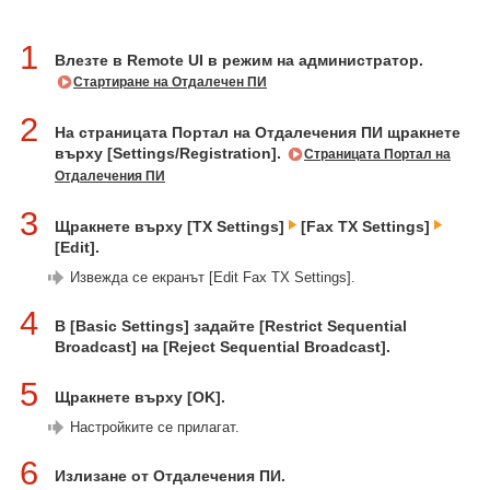
1
Влезте в Remote UI в режим на администратор.
Стартиране на Отдалечен ПИ
2
На страницата Портал на Отдалечения ПИ щракнете
върху [Settings/Registration].
Страницата Портал на
Отдалечения ПИ
3
Щракнете върху [TX Settings]
[Fax TX Settings]
[Edit].
Извежда се екранът [Edit Fax TX Settings].
4
В [Basic Settings] задайте [Restrict Sequential
Broadcast] на [Reject Sequential Broadcast].
5
Щракнете върху [OK].
Настройките се прилагат.
6
Излизане от Отдалечения ПИ.