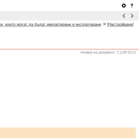
>
и, които могат да бъдат импортирани и експортирани
[Настройване/
Номер на документ: C12R-0CU