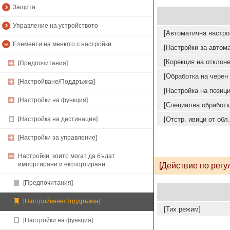
Защита
Управление на устройството
[Автоматична настро
Елементи на менюто с настройки
[Настройки за автом
[Корекция на отклоне
[Предпочитания]
[Обработка на черен 
[Настройване/Поддръжка]
[Настройка на позици
[Настройки на функция]
[Специална обработк
[Настройка на дестинация]
[Отстр. ивици от обл.
[Настройки за управление]
Настройки, които могат да бъдат
импортирани и експортирани
[Действие по регу
[Предпочитания]
[Настройване/Поддръжка]
[Тих режим]
[Настройки на функция]