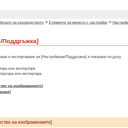
>
>
Начало на ръководството
Елементи на менюто с настройки
Настройк
е/Поддръжка]
ане и експортиране на [Настройване/Поддръжка] е показана по-долу.
тира или експортира
мпортира или експортира
ство на изображението]
иране]
ество на изображението]