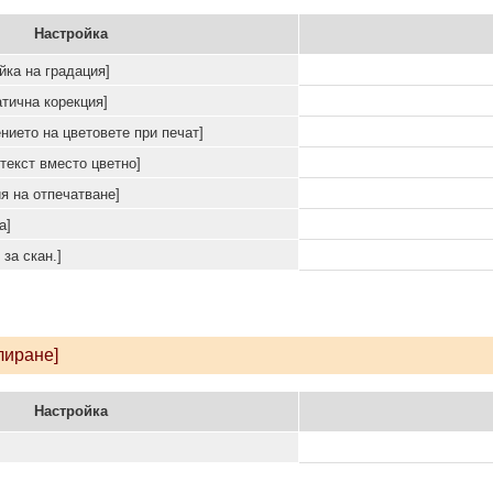
Настройка
йка на градация]
атична корекция]
нието на цветовете при печат]
текст вместо цветно]
я на отпечатване]
а]
 за скан.]
лиране]
Настройка