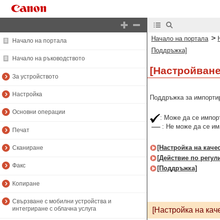
>
Начало на портала
Начало на портала
Поддръжка]
Начало на ръководството
[Настройван
За устройството
Настройка
Поддръжка за импортир
Основни операции
: Може да се импор
: Не може да се и
Печат
[Настройка на каче
Сканиране
[Действие по регул
Факс
[Поддръжка]
Копиране
Свързване с мобилни устройства и
интегриране с облачна услуга
[Настройка на кач