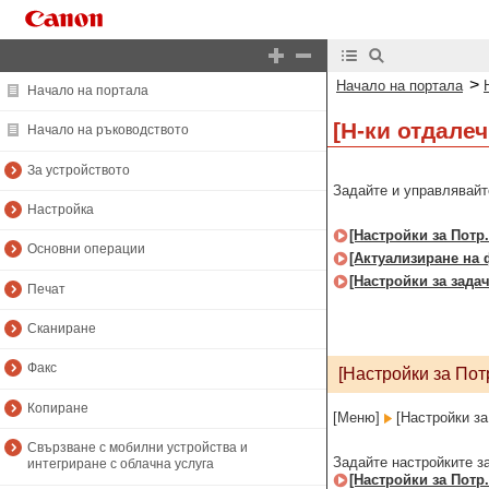
>
Начало на портала
Начало на портала
[Н-ки отдалеч
Начало на ръководството
За устройството
Задайте и управлявайт
Настройка
[Настройки за Потр.
Основни операции
[Актуализиране на
[Настройки за зада
Печат
Сканиране
Факс
[Настройки за Потр
Копиране
[Меню]
[Настройки за
Свързване с мобилни устройства и
Задайте настройките з
интегриране с облачна услуга
[Настройки за Потр.