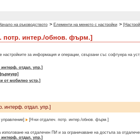
>
>
Начало на ръководството
Елементи на менюто с настройки
[Настрой
. потр. интер./обнов. фърм.]
е настройките за информация и операции, свързани със софтуера на уст
 интерф. отдал. упр.]
 фърмуер]
чи от мобилно устр.]
. интерф. отдал. упр.]
 управление]
[Н-ки отдалеч. потр. интер./обнов. фърм.]
а използване на отдалечен ПИ и за ограничаване на достъпа за отдалече
 интерф. отдал. упр.]