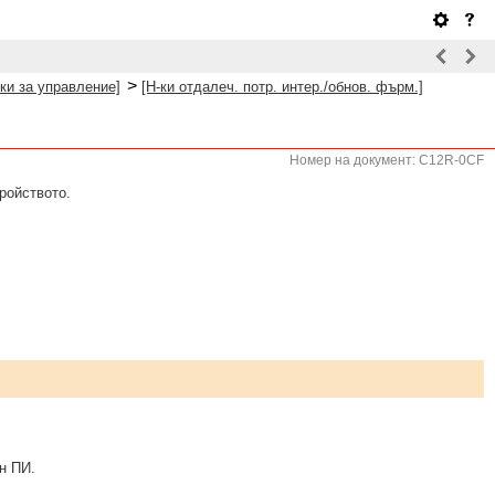
>
ки за управление]
[Н-ки отдалеч. потр. интер./обнов. фърм.]
Номер на документ: C12R-0CF
ройството.
н ПИ.