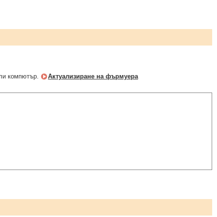
или компютър.
Актуализиране на фърмуера