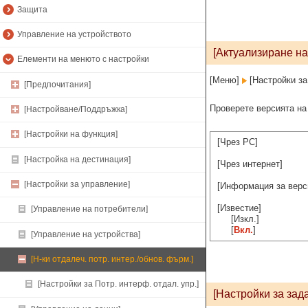
Защита
Управление на устройството
[Актуализиране н
Елементи на менюто с настройки
[Меню]
[Настройки за
[Предпочитания]
Проверете версията на
[Настройване/Поддръжка]
[Настройки на функция]
[Чрез PC]
[Настройка на дестинация]
[Чрез интернет]
[Настройки за управление]
[Информация за верс
[Известие]
[Управление на потребители]
[Изкл.]
[
Вкл.
]
[Управление на устройства]
[Н-ки отдалеч. потр. интер./обнов. фърм.]
[Настройки за Потр. интерф. отдал. упр.]
[Настройки за зада