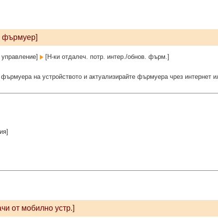
а фърмуер]
 управление]
[Н-ки отдалеч. потр. интер./обнов. фърм.]
 фърмуера на устройството и актуализирайте фърмуера чрез интернет 
ия]
чи от мобилно устр.]