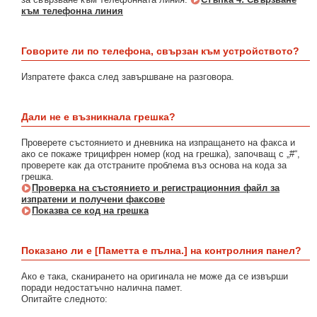
към телефонна линия
Говорите ли по телефона, свързан към устройството?
Изпратете факса след завършване на разговора.
Дали не е възникнала грешка?
Проверете състоянието и дневника на изпращането на факса и
ако се покаже трицифрен номер (код на грешка), започващ с „#“,
проверете как да отстраните проблема въз основа на кода за
грешка.
Проверка на състоянието и регистрационния файл за
изпратени и получени факсове
Показва се код на грешка
Показано ли е [Паметта е пълна.] на контролния панел?
Ако е така, сканирането на оригинала не може да се извърши
поради недостатъчно налична памет.
Опитайте следното: