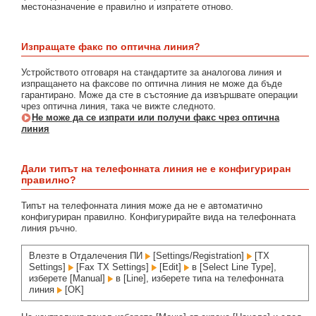
местоназначение е правилно и изпратете отново.
Изпращате факс по оптична линия?
Устройството отговаря на стандартите за аналогова линия и
изпращането на факсове по оптична линия не може да бъде
гарантирано. Може да сте в състояние да извършвате операции
чрез оптична линия, така че вижте следното.
Не може да се изпрати или получи факс чрез оптична
линия
Дали типът на телефонната линия не е конфигуриран
правилно?
Типът на телефонната линия може да не е автоматично
конфигуриран правилно. Конфигурирайте вида на телефонната
линия ръчно.
Влезте в Отдалечения ПИ
[Settings/Registration]
[TX
Settings]
[Fax TX Settings]
[Edit]
в [Select Line Type],
изберете [Manual]
в [Line], изберете типа на телефонната
линия
[OK]