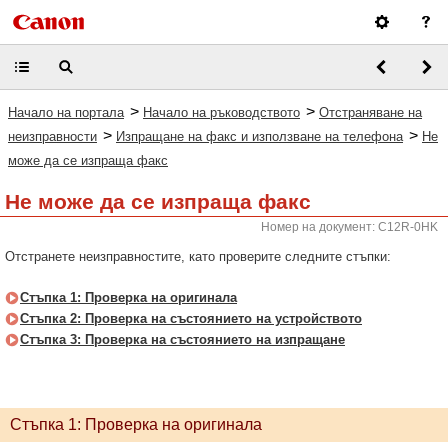
>
>
Начало на портала
Начало на ръководството
Отстраняване на
>
>
неизправности
Изпращане на факс и използване на телефона
Не
може да се изпраща факс
Не може да се изпраща факс
Номер на документ: C12R-0HK
Отстранете неизправностите, като проверите следните стъпки:
Стъпка 1: Проверка на оригинала
Стъпка 2: Проверка на състоянието на устройството
Стъпка 3: Проверка на състоянието на изпращане
Стъпка 1: Проверка на оригинала