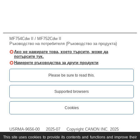
MF754Cdw II / MF752Cdw II
Ръководство на потребителя (Ръководство за продукта)
Ако не намирате това, което търсите, може да
потърсите тук.
Намерете ръководства за други продукти
Please be sure to read this.‎
Supported browsers
Cookies
USRMA-9656-00
2025-07
Copyright CANON INC. 2025
This site uses cookies to provide its contents and functions and improve their