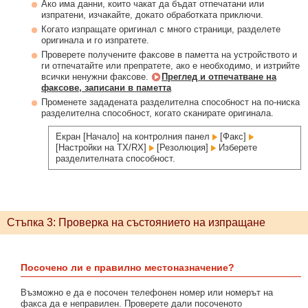
Ако има данни, които чакат да бъдат отпечатани или
изпратени, изчакайте, докато обработката приключи.
Когато изпращате оригинал с много страници, разделете
оригинала и го изпратете.
Проверете получените факсове в паметта на устройството и
ги отпечатайте или препратете, ако е необходимо, и изтрийте
всички ненужни факсове.
Преглед и отпечатване на
факсове, записани в паметта
Променете зададената разделителна способност на по-ниска
разделителна способност, когато сканирате оригинала.
Екран [Начало] на контролния панел
[Факс]
[Настройки на TX/RX]
[Резолюция]
Изберете
разделителната способност.
Стъпка 3: Проверка на състоянието на изпращане
Посочено ли е правилно местоназначение?
Възможно е да е посочен телефонен номер или номерът на
факса да е неправилен. Проверете дали посоченото