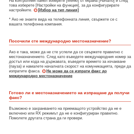
На контролния панел изберете [Меню] от екрана [Начало] и след
това изберете [Настройки на функция], за да конфигурирате
настройките.
[Избор на тип линия]
* Ако не знаете вида на телефонната линия, свържете се с
вашата телефонна компания.
Посочили сте международно местоназначение?
Ако е така, може да не сте успели да се свържете правилно с
местоназначението. След като въведете международния номер за
достъп или кода на държавата, въведете времето за изчакване
(пауза) и намалете началната скорост на комуникацията, преди да
изпратите факса.
Не може да се изпрати факс до
международно местоназначение
Готово ли е местоназначението на изпращане да получи
факс?
Възможно е захранването на приемащото устройство да не е
включено или RX режимът да не е конфигуриран правилно.
Помолете другата страна да ги провери.