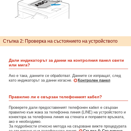
Стъпка 2: Проверка на състоянието на устройството
Дали индикаторът за данни на контролния панел свети
или мига?
Ако е така, данните се обработват. Данните се изпращат, след
като индикаторът за данни изгасне.
Контролен панел
Правилно ли е свързан телефонният кабел?
Проверете дали предоставеният телефонен кабел е свързан
правилно към жака за телефонна линия (LINE) на устройството и
конектора за телефонна линия на стената и поправете връзката,
ако е необходимо.
За подробности относно метода на свързване вижте процедурата
за свързване към телефонната линия.
Стъпка 4: Свързване