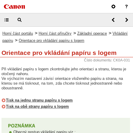
>
>
>
Horní část portálu
Horní část příručky
Základní operace
Vkládání
>
papíru
Orientace pro vkládání papíru s logem
Orientace pro vkládání papíru s logem
Číslo dokumentu: CK0A-031
Při vkládání papíru s logem zkontrolujte jeho orientaci a stranu, kterou je
otočený nahoru.
Ve výchozím nastavení závisí orientace vloženého papíru a strana, na
kterou se má tisknout, na tom, zda chcete tisknout jednostranně nebo
oboustranně.
Tisk na jednu stranu papíru s logem
Tisk na obě strany papíru s logem
Obecný postup vkládání papíru viz :