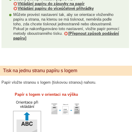
Vkládání papíru do zásuvky na papír
Vkládání papíru do víceúčelové přihrádky
Můžete provést nastavení tak, aby se orientace vloženého
papíru a strana, na kterou se má tisknout, neměnila podle
toho, zda chcete tisknout jednostranně nebo oboustranně.
Pokud je nakonfigurováno toto nastavení, vložte papír pomocí
metody oboustranného tisku.
[Přepnout způsob podávání
papíru]
Tisk na jednu stranu papíru s logem
Papír vložte stranou s logem (tiskovou stranou) nahoru.
Papír s logem v orientaci na výšku