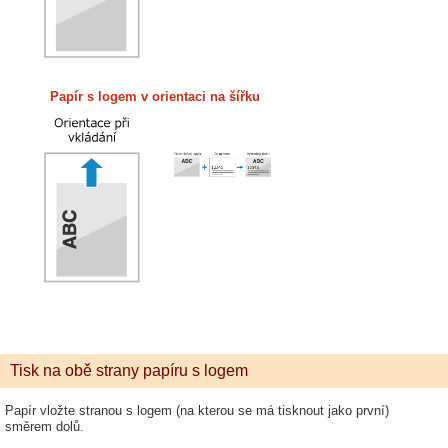
Papír s logem v orientaci na šířku
Tisk na obě strany papíru s logem
Papír vložte stranou s logem (na kterou se má tisknout jako první)
směrem dolů.