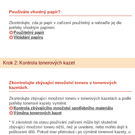
Používáte vhodný papír?
Zkontrolujte, zda je papír v zařízení použitelný a nahraďte jej dle
potřeby vhodným papírem.
Použitelný papír
Vkládání papíru
Krok 2: Kontrola tonerových kazet
Zkontrolujte zbývající množství toneru v tonerových
kazetách.
Zkontrolujte zbývající množství toneru v tonerových kazetách a podle
potřeby tonerové kazety vyměnit.
Kontrola zbývajícího množství spotřebního materiálu
Výměna tonerových kazet
* V závislosti na stavu používání zařízení může být skutečné
zbývající množství toneru nižší, než je uvedeno, nebo mohlo dojít k
poškození dílů. Pokud stav přetrvává i po výměně tonerové kazety, u