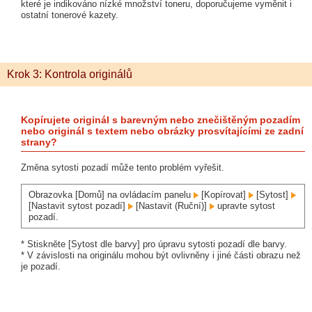
které je indikováno nízké množství toneru, doporučujeme vyměnit i
ostatní tonerové kazety.
Krok 3: Kontrola originálů
Kopírujete originál s barevným nebo znečištěným pozadím
nebo originál s textem nebo obrázky prosvítajícími ze zadní
strany?
Změna sytosti pozadí může tento problém vyřešit.
Obrazovka [Domů] na ovládacím panelu
[Kopírovat]
[Sytost]
[Nastavit sytost pozadí]
[Nastavit (Ruční)]
upravte sytost
pozadí.
* Stiskněte [Sytost dle barvy] pro úpravu sytosti pozadí dle barvy.
* V závislosti na originálu mohou být ovlivněny i jiné části obrazu než
je pozadí.