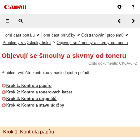
>
>
>
Horní část portálu
Horní část příručky
Odstraňování problémů
>
Problémy s výsledky tisku
Objevují se šmouhy a skvrny od toneru
Objevují se šmouhy a skvrny od toneru
Číslo dokumentu: CK0A-0F2
Problém vyřešte kontrolou v následujícím pořadí:
Krok 1: Kontrola papíru
Krok 2: Kontrola tonerových kazet
Krok 3: Kontrola originálů
Krok 4: Kontrola stavu údržby
Krok 1: Kontrola papíru