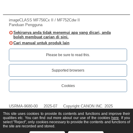
imageCLASS MF756Cx II / MF752Cdw II
Panduan Pengguna
Sekiranya anda tidak menemui apa yang dicari, anda
boleh membuat carian di sini.
Cari manual untuk produk lain
Please be sure to read this.‎
Supported browsers
Cookies
USRMA-9680-00
2025-07
Copyright CANON INC. 2025
This site uses cookies to provide its contents and functions and improve their
qualities etc. You can find out more about our use of the cookies
here
. If you
select "Reject", only cookies necessary to provide the contents and functions of
the site are recorded and stored.