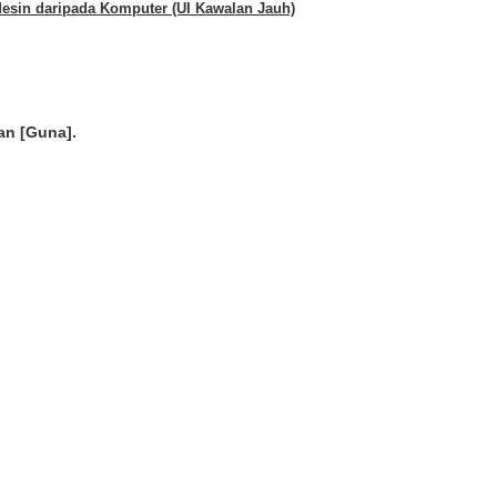
sin daripada Komputer (UI Kawalan Jauh)
an [Guna].