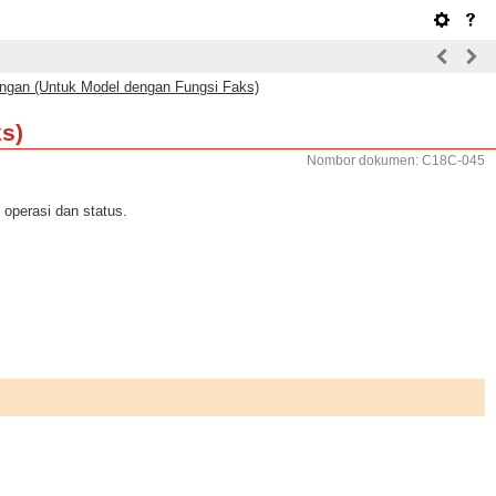
ngan (Untuk Model dengan Fungsi Faks)
s)
Nombor dokumen: C18C-045
operasi dan status.