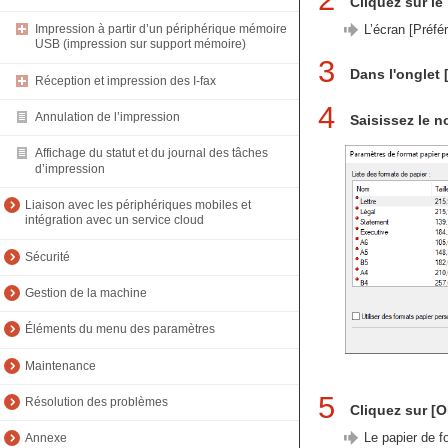
Cliquez sur le
L’écran [Préfé
Impression à partir d’un périphérique mémoire
USB (impression sur support mémoire)
3
Dans l'onglet 
Réception et impression des I-fax
4
Annulation de l’impression
Saisissez le n
Affichage du statut et du journal des tâches
d’impression
Liaison avec les périphériques mobiles et
intégration avec un service cloud
Sécurité
Gestion de la machine
Éléments du menu des paramètres
Maintenance
5
Résolution des problèmes
Cliquez sur [
Le papier de f
Annexe