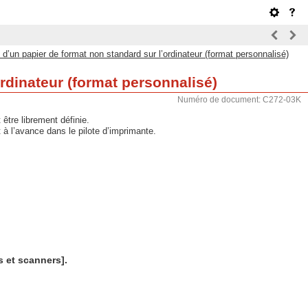
d’un papier de format non standard sur l’ordinateur (format personnalisé)
rdinateur (format personnalisé)
Numéro de document: C272-03K
être librement définie.
 à l’avance dans le pilote d’imprimante.
 et scanners].