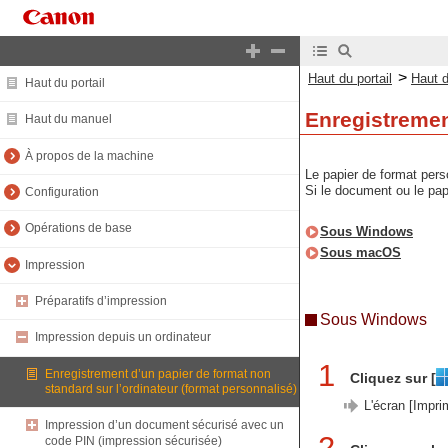
>
Haut du portail
Haut 
Haut du portail
Enregistremen
Haut du manuel
À propos de la machine
Le papier de format pers
Si le document ou le pap
Configuration
Opérations de base
Sous Windows
Sous macOS
Impression
Préparatifs d’impression
Sous Windows
Impression depuis un ordinateur
1
Enregistrement d’un papier de format non
Cliquez sur [
standard sur l’ordinateur (format personnalisé)
L'écran [Impri
Impression d’un document sécurisé avec un
2
code PIN (impression sécurisée)