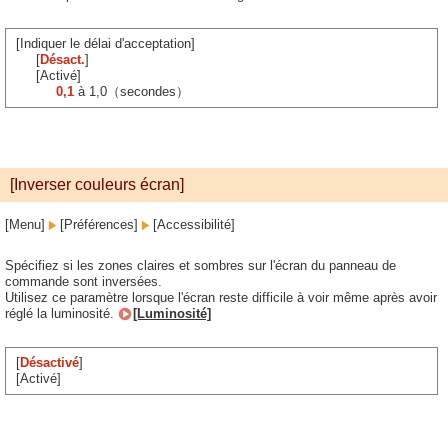
[Indiquer le délai d'acceptation]
[
Désact.
]
[Activé]
0,1
à 1,0（secondes）
[Inverser couleurs écran]
[Menu]
[Préférences]
[Accessibilité]
Spécifiez si les zones claires et sombres sur l'écran du panneau de
commande sont inversées.
Utilisez ce paramètre lorsque l'écran reste difficile à voir même après avoir
réglé la luminosité.
[Luminosité]
[
Désactivé
]
[Activé]