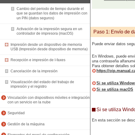
Cambio del periodo de tiempo durante el
que se guardan los datos de impresión con
un PIN (datos seguros)
Activación de la impresión segura en un
Paso 1: Envío de d
controlador de impresora (macOS)
Puede enviar datos segu
Impresión desde un dispositivo de memoria
USB (Impresión desde dispositivo de memoria)
En Windows, puede enviar
Recepción e impresión de I-faxes
una contraseña alfanumé
Para obtener detalles so
https://oip.manual.c
Cancelación de la impresión
Visualización del estado del trabajo de
Si se utiliza Window
impresión y el registro
Si se utiliza macOS
Vinculación con dispositivos móviles e integración
con un servicio en la nube
Si se utiliza Win
Seguridad
En esta sección se desc
Gestión de la máquina