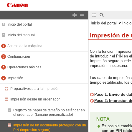
>
Inicio del portal
Inici
Inicio del portal
Impresión de 
Inicio del manual
Acerca de la máquina
Con la función Impresió
de introducir el PIN en e
Configuración
Impresión segura puede e
impresión innecesaria.
Operaciones básicas
Los datos de impresión 
Impresión
tiempo establecido, los
Preparativos para la impresión
Paso 1: Envío de da
Impresión desde un ordenador
Paso 2: Impresión d
Registro de papel de tamaño no estándar en
el ordenador (tamaño personalizado)
Impresión de un documento protegido con un
Es posible cambia
PIN (Impresión segura)
con un PIN (dat