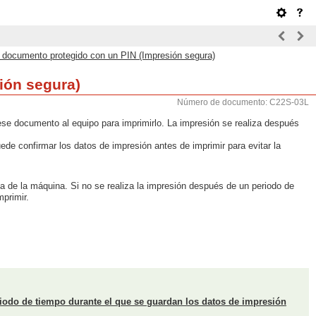
 documento protegido con un PIN (Impresión segura)
ión segura)
Número de documento: C22S-03L
ese documento al equipo para imprimirlo. La impresión se realiza después
e confirmar los datos de impresión antes de imprimir para evitar la
 de la máquina. Si no se realiza la impresión después de un periodo de
primir.
iodo de tiempo durante el que se guardan los datos de impresión