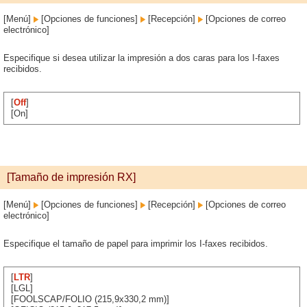
[Menú]
[Opciones de funciones]
[Recepción]
[Opciones de correo
electrónico]
Especifique si desea utilizar la impresión a dos caras para los I-faxes
recibidos.
[
Off
]
[On]
[Tamaño de impresión RX]
[Menú]
[Opciones de funciones]
[Recepción]
[Opciones de correo
electrónico]
Especifique el tamaño de papel para imprimir los I-faxes recibidos.
[
LTR
]
[LGL]
[FOOLSCAP/FOLIO (215,9x330,2 mm)]