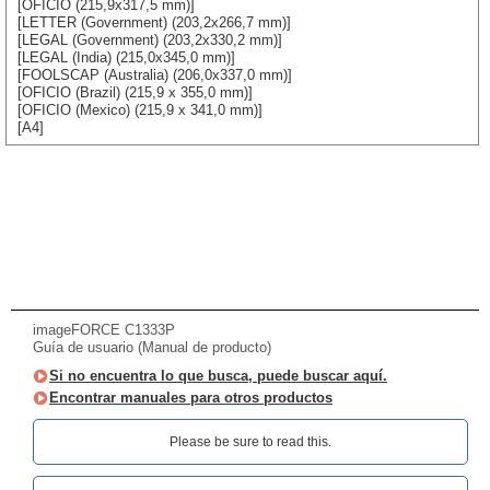
[OFICIO (215,9x317,5 mm)]
[LETTER (Government) (203,2x266,7 mm)]
[LEGAL (Government) (203,2x330,2 mm)]
[LEGAL (India) (215,0x345,0 mm)]
[FOOLSCAP (Australia) (206,0x337,0 mm)]
[OFICIO (Brazil) (215,9 x 355,0 mm)]
[OFICIO (Mexico) (215,9 x 341,0 mm)]
[A4]
imageFORCE C1333P
Guía de usuario (Manual de producto)
Si no encuentra lo que busca, puede buscar aquí.
Encontrar manuales para otros productos
Please be sure to read this.‎