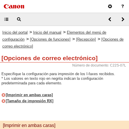
>
>
Inicio del portal
Inicio del manual
Elementos del menú de
>
>
>
configuración
[Opciones de funciones]
[Recepción]
[Opciones de
correo electrónico]
[Opciones de correo electrónico]
Número de documento: C22S-07L
Especifique la configuración para impresión de los I-faxes recibidos.
* Los valores en texto rojo en negrita indican la configuración
predeterminada para cada elemento.
[Imprimir en ambas caras]
[Tamaño de impresión RX]
[Imprimir en ambas caras]