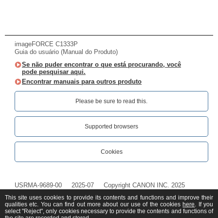
imageFORCE C1333P
Guia do usuário (Manual do Produto)
Se não puder encontrar o que está procurando, você
pode pesquisar aqui.
Encontrar manuais para outros produto
Please be sure to read this.‎
Supported browsers
Cookies
USRMA-9689-00
2025-07
Copyright CANON INC. 2025
This site uses cookies to provide its contents and functions and improve their
qualities etc. You can find out more about our use of the cookies
here
. If you
select "Reject", only cookies necessary to provide the contents and functions of