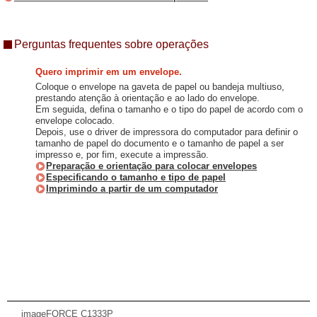
Perguntas frequentes sobre operações
Quero imprimir em um envelope.
Coloque o envelope na gaveta de papel ou bandeja multiuso,
prestando atenção à orientação e ao lado do envelope.
Em seguida, defina o tamanho e o tipo do papel de acordo com o
envelope colocado.
Depois, use o driver de impressora do computador para definir o
tamanho de papel do documento e o tamanho de papel a ser
impresso e, por fim, execute a impressão.
Preparação e orientação para colocar envelopes
Especificando o tamanho e tipo de papel
Imprimindo a partir de um computador
imageFORCE C1333P