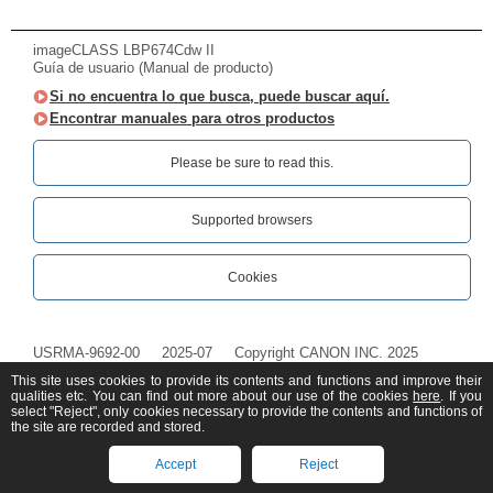
imageCLASS LBP674Cdw II
Guía de usuario (Manual de producto)
Si no encuentra lo que busca, puede buscar aquí.
Encontrar manuales para otros productos
Please be sure to read this.‎
Supported browsers
Cookies
USRMA-9692-00
2025-07
Copyright CANON INC. 2025
This site uses cookies to provide its contents and functions and improve their
qualities etc. You can find out more about our use of the cookies
here
. If you
select "Reject", only cookies necessary to provide the contents and functions of
the site are recorded and stored.
Accept
Reject