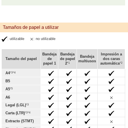
Tamaños de papel a utilizar
: utilizable
: no utilizable
Bandeja
Bandeja
Impresión a
Bandeja
Tamaño del papel
de
de papel
dos caras
multiusos
*1
*2
papel 1
2
automática
*3*4
A4
B5
*5
A5
A6
*3
Legal (LGL)
*3*4
Carta (LTR)
Extracto (STMT)