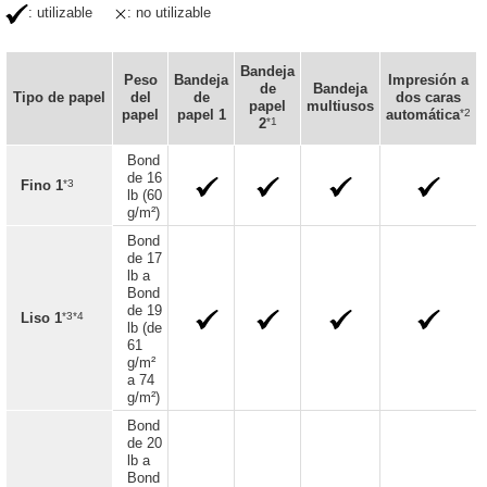
: utilizable
: no utilizable
Bandeja
Peso
Bandeja
Impresión a
de
Bandeja
Tipo de papel
del
de
dos caras
papel
multiusos
*2
papel
papel 1
automática
*1
2
Bond
de 16
*3
Fino 1
lb (60
g/m²)
Bond
de 17
lb a
Bond
de 19
*3*4
Liso 1
lb (de
61
g/m²
a 74
g/m²)
Bond
de 20
lb a
Bond