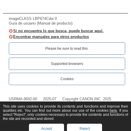
imageCLASS LBP674Cdw II
Guía de usuario (Manual de producto)
Si no encuentra lo que busca, puede buscar aquí.
Encontrar manuales para otros productos
Please be sure to read this.‎
Supported browsers
Cookies
USRMA-9692-00
2025-07
Copyright CANON INC. 2025
This site uses cookies to provide its contents and functions and improve their
qualities etc. You can find out more about our use of the cookies
here
. If you
select "Reject", only cookies necessary to provide the contents and functions of
the site are recorded and stored.
Accept
Reject