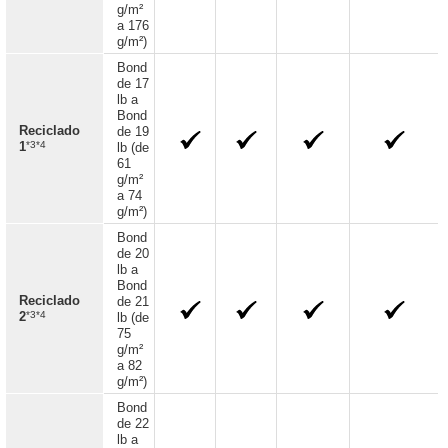
g/m²
a 176
g/m²)
Bond
de 17
lb a
Bond
Reciclado
de 19
*3*4
1
lb (de
61
g/m²
a 74
g/m²)
Bond
de 20
lb a
Bond
Reciclado
de 21
*3*4
2
lb (de
75
g/m²
a 82
g/m²)
Bond
de 22
lb a