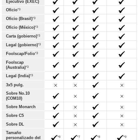
Ejecutivo (EXEC)
*3
Oficio
*3
Oficio (Brasil)
*3
Oficio (México)
*3
Carta (gobierno)
*3
Legal (gobierno)
*3
Foolscap/Folio
Foolscap
*3
(Australia)
*3
Legal (India)
3x5 pulg.
Sobre No.10
(COM10)
Sobre Monarch
Sobre C5
Sobre DL
Tamaño
*6
*7
*8
*9
personalizado del