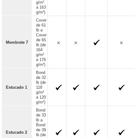
g/m²
a 163
g/m²)
Cover
de 61
lb a
Cover
de 65
Membrete 7
lb (de
164
g/m²
a 176
g/m²)
Bond
de 32
lb (de
Estucado 1
118
g/m²
a 120
g/m²)
Bond
de 33
lb a
Bond
de 39
Estucado 2
lb (de