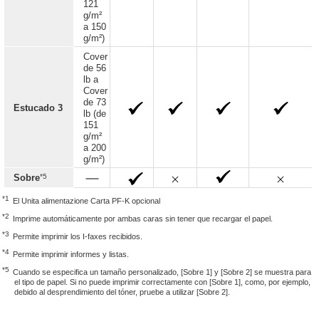
121
g/m²
a 150
g/m²)
Cover
de 56
lb a
Cover
de 73
Estucado 3
lb (de
151
g/m²
a 200
g/m²)
*5
Sobre
*1
El Unita alimentazione Carta PF-K opcional
*2
Imprime automáticamente por ambas caras sin tener que recargar el papel.
*3
Permite imprimir los I-faxes recibidos.
*4
Permite imprimir informes y listas.
*5
Cuando se especifica un tamaño personalizado, [Sobre 1] y [Sobre 2] se muestra para
el tipo de papel. Si no puede imprimir correctamente con [Sobre 1], como, por ejemplo,
debido al desprendimiento del tóner, pruebe a utilizar [Sobre 2].