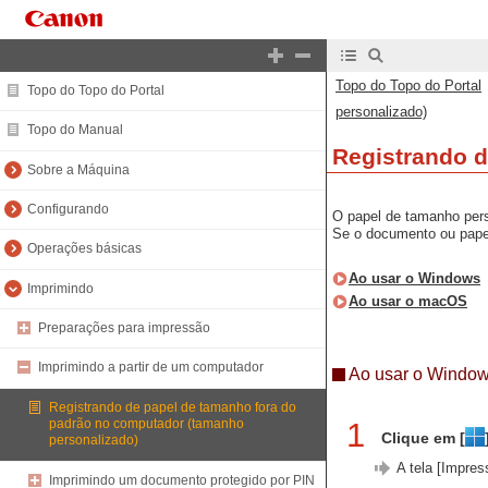
Topo do Topo do Portal
Topo do Topo do Portal
personalizado)
Topo do Manual
Registrando d
Sobre a Máquina
Configurando
O papel de tamanho pers
Se o documento ou papel
Operações básicas
Ao usar o Windows
Imprimindo
Ao usar o macOS
Preparações para impressão
Imprimindo a partir de um computador
Ao usar o Windo
Registrando de papel de tamanho fora do
1
padrão no computador (tamanho
Clique em [
personalizado)
A tela [Impres
Imprimindo um documento protegido por PIN