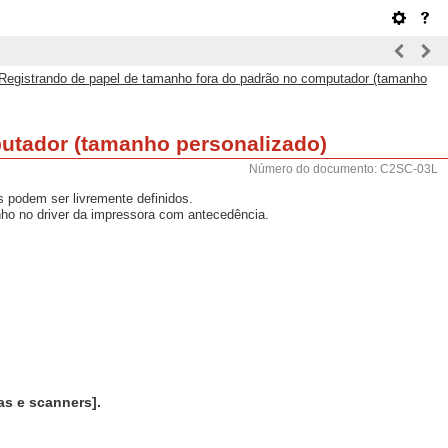
Registrando de papel de tamanho fora do padrão no computador (tamanho
utador (tamanho personalizado)
Número do documento: C2SC-03L
 podem ser livremente definidos.
nho no driver da impressora com antecedência.
s e scanners].