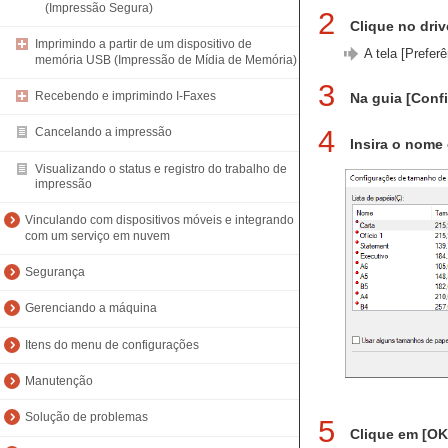
(Impressão Segura)
2
Clique no dri
Imprimindo a partir de um dispositivo de
A tela [Prefer
memória USB (Impressão de Mídia de Memória)
3
Recebendo e imprimindo I-Faxes
Na guia [Conf
4
Cancelando a impressão
Insira o nome
Visualizando o status e registro do trabalho de
impressão
Vinculando com dispositivos móveis e integrando
com um serviço em nuvem
Segurança
Gerenciando a máquina
Itens do menu de configurações
Manutenção
Solução de problemas
5
Clique em [O