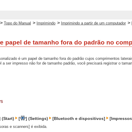
>
>
>
>
Topo do Manual
Imprimindo
Imprimindo a partir de um computador
e papel de tamanho fora do padrão no comp
onalizado é um papel de tamanho fora do padrão cujos comprimentos laterais
 a ser impresso não for de tamanho padrão, você precisará registrar o tama
ws
] (Start)
[
] (Settings)
[Bluetooth e dispositivos]
[Impressora
soras e scanners] é exibida.