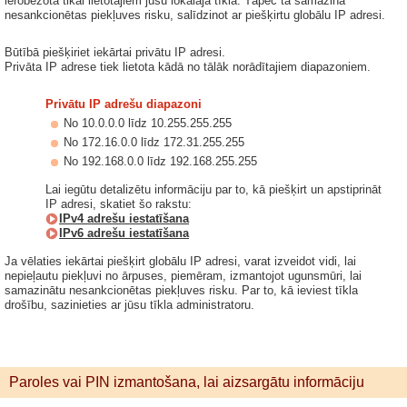
ierobežota tikai lietotājiem jūsu lokālajā tīklā. Tāpēc tā samazina
nesankcionētas piekļuves risku, salīdzinot ar piešķirtu globālu IP adresi.
Būtībā piešķiriet iekārtai privātu IP adresi.
Privāta IP adrese tiek lietota kādā no tālāk norādītajiem diapazoniem.
Privātu IP adrešu diapazoni
No 10.0.0.0 līdz 10.255.255.255
No 172.16.0.0 līdz 172.31.255.255
No 192.168.0.0 līdz 192.168.255.255
Lai iegūtu detalizētu informāciju par to, kā piešķirt un apstiprināt
IP adresi, skatiet šo rakstu:
IPv4 adrešu iestatīšana
IPv6 adrešu iestatīšana
Ja vēlaties iekārtai piešķirt globālu IP adresi, varat izveidot vidi, lai
nepieļautu piekļuvi no ārpuses, piemēram, izmantojot ugunsmūri, lai
samazinātu nesankcionētas piekļuves risku. Par to, kā ieviest tīkla
drošību, sazinieties ar jūsu tīkla administratoru.
Paroles vai PIN izmantošana, lai aizsargātu informāciju