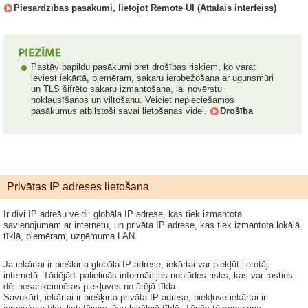
Piesardzības pasākumi, lietojot Remote UI (Attālais interfeiss)
Pastāv papildu pasākumi pret drošības riskiem, ko varat
ieviest iekārtā, piemēram, sakaru ierobežošana ar ugunsmūri
un TLS šifrēto sakaru izmantošana, lai novērstu
noklausīšanos un viltošanu. Veiciet nepieciešamos
pasākumus atbilstoši savai lietošanas videi.
Drošība
Privātas IP adreses lietošana
Ir divi IP adrešu veidi: globāla IP adrese, kas tiek izmantota
savienojumam ar internetu, un privāta IP adrese, kas tiek izmantota lokālā
tīklā, piemēram, uzņēmuma LAN.
Ja iekārtai ir piešķirta globāla IP adrese, iekārtai var piekļūt lietotāji
internetā. Tādējādi palielinās informācijas noplūdes risks, kas var rasties
dēļ nesankcionētas piekļuves no ārējā tīkla.
Savukārt, iekārtai ir piešķirta privāta IP adrese, piekļuve iekārtai ir