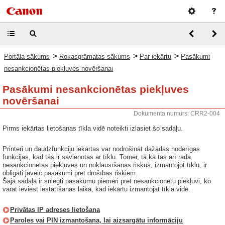
>
>
>
Portāla sākums
Rokasgrāmatas sākums
Par iekārtu
Pasākumi
nesankcionētas piekļuves novēršanai
Pasākumi nesankcionētas piekļuves
novēršanai
Dokumenta numurs: CRR2-004
Pirms iekārtas lietošanas tīkla vidē noteikti izlasiet šo sadaļu.
Printeri un daudzfunkciju iekārtas var nodrošināt dažādas noderīgas
funkcijas, kad tās ir savienotas ar tīklu. Tomēr, tā kā tas arī rada
nesankcionētas piekļuves un noklausīšanas riskus, izmantojot tīklu, ir
obligāti jāveic pasākumi pret drošības riskiem.
Šajā sadaļā ir sniegti pasākumu piemēri pret nesankcionētu piekļuvi, ko
varat ieviest iestatīšanas laikā, kad iekārtu izmantojat tīkla vidē.
Privātas IP adreses lietošana
Paroles vai PIN izmantošana, lai aizsargātu informāciju