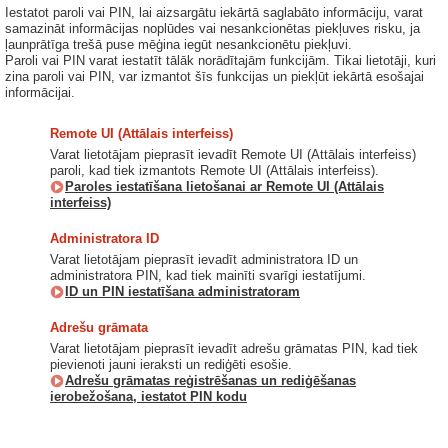
Iestatot paroli vai PIN, lai aizsargātu iekārtā saglabāto informāciju, varat
samazināt informācijas noplūdes vai nesankcionētas piekļuves risku, ja
ļaunprātīga trešā puse mēģina iegūt nesankcionētu piekļuvi.
Paroli vai PIN varat iestatīt tālāk norādītajām funkcijām. Tikai lietotāji, kuri
zina paroli vai PIN, var izmantot šīs funkcijas un piekļūt iekārtā esošajai
informācijai.
Remote UI (Attālais interfeiss)
Varat lietotājam pieprasīt ievadīt Remote UI (Attālais interfeiss)
paroli, kad tiek izmantots Remote UI (Attālais interfeiss).
Paroles iestatīšana lietošanai ar Remote UI (Attālais
interfeiss)
Administratora ID
Varat lietotājam pieprasīt ievadīt administratora ID un
administratora PIN, kad tiek mainīti svarīgi iestatījumi.
ID un PIN iestatīšana administratoram
Adrešu grāmata
Varat lietotājam pieprasīt ievadīt adrešu grāmatas PIN, kad tiek
pievienoti jauni ieraksti un rediģēti esošie.
Adrešu grāmatas reģistrēšanas un rediģēšanas
ierobežošana, iestatot PIN kodu