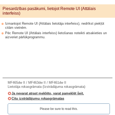
Piesardzības pasākumi, lietojot Remote UI (Attālais
interfeiss)
Izmantojot Remote UI (Attālais lietotāja interfeiss), nedrīkst piekļūt
citām vietnēm.
Pēc Remote UI (Attālais interfeiss) lietošanas noteikti atsakieties un
aizveriet pārlūkprogrammu.
MF465dw II / MF463dw II / MF461dw II
Lietotāja rokasgrāmata (Izstrādājuma rokasgrāmata)
Ja nevarat atrast meklēto, varat pameklēt šeit.
Citu izstrādājumu rokasgrāmatas
Please be sure to read this.‎