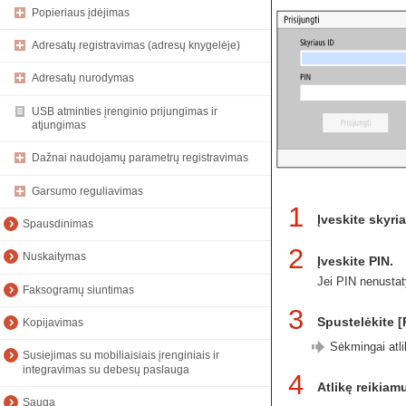
Popieriaus įdėjimas
Adresatų registravimas (adresų knygelėje)
Adresatų nurodymas
USB atminties įrenginio prijungimas ir
atjungimas
Dažnai naudojamų parametrų registravimas
Garsumo reguliavimas
1
Įveskite skyri
Spausdinimas
2
Nuskaitymas
Įveskite PIN.
Jei PIN nenustaty
Faksogramų siuntimas
3
Spustelėkite [P
Kopijavimas
Sėkmingai atli
Susiejimas su mobiliaisiais įrenginiais ir
integravimas su debesų paslauga
4
Atlikę reikiam
Sauga