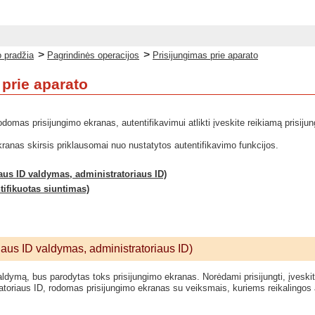
>
>
 pradžia
Pagrindinės operacijos
Prisijungimas prie aparato
 prie aparato
domas prisijungimo ekranas, autentifikavimui atlikti įveskite reikiamą prisiju
anas skirsis priklausomai nuo nustatytos autentifikavimo funkcijos.
aus ID valdymas, administratoriaus ID)
tifikuotas siuntimas)
iaus ID valdymas, administratoriaus ID)
ldymą, bus parodytas toks prisijungimo ekranas. Norėdami prisijungti, įveskite
atoriaus ID, rodomas prisijungimo ekranas su veiksmais, kuriems reikalingos a