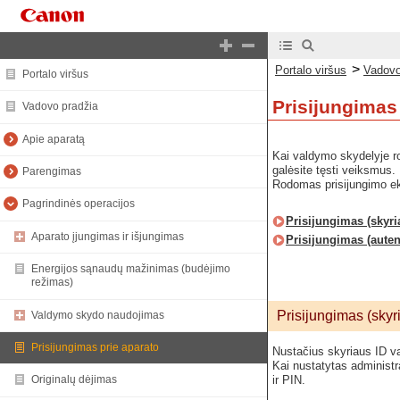
>
Portalo viršus
Vadovo
Portalo viršus
Prisijungimas
Vadovo pradžia
Apie aparatą
Kai valdymo skydelyje ro
galėsite tęsti veiksmus.
Parengimas
Rodomas prisijungimo ekr
Pagrindinės operacijos
Prisijungimas (skyri
Aparato įjungimas ir išjungimas
Prisijungimas (auten
Energijos sąnaudų mažinimas (budėjimo
režimas)
Prisijungimas (skyr
Valdymo skydo naudojimas
Prisijungimas prie aparato
Nustačius skyriaus ID va
Kai nustatytas administr
ir PIN.
Originalų dėjimas