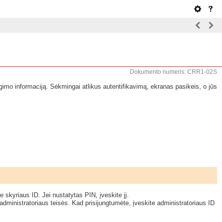
Dokumento numeris: CRR1-02S
ngimo informaciją. Sėkmingai atlikus autentifikavimą, ekranas pasikeis, o jūs
 skyriaus ID. Jei nustatytas PIN, įveskite jį.
dministratoriaus teisės. Kad prisijungtumėte, įveskite administratoriaus ID