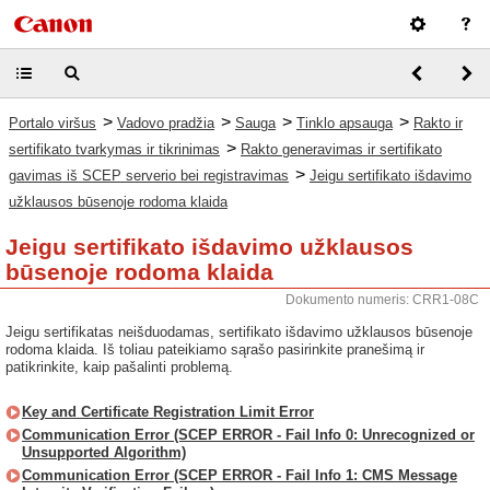
>
>
>
>
Portalo viršus
Vadovo pradžia
Sauga
Tinklo apsauga
Rakto ir
>
sertifikato tvarkymas ir tikrinimas
Rakto generavimas ir sertifikato
>
gavimas iš SCEP serverio bei registravimas
Jeigu sertifikato išdavimo
užklausos būsenoje rodoma klaida
Jeigu sertifikato išdavimo užklausos
būsenoje rodoma klaida
Dokumento numeris: CRR1-08C
Jeigu sertifikatas neišduodamas, sertifikato išdavimo užklausos būsenoje
rodoma klaida. Iš toliau pateikiamo sąrašo pasirinkite pranešimą ir
patikrinkite, kaip pašalinti problemą.
Key and Certificate Registration Limit Error
Communication Error (SCEP ERROR - Fail Info 0: Unrecognized or
Unsupported Algorithm)
Communication Error (SCEP ERROR - Fail Info 1: CMS Message