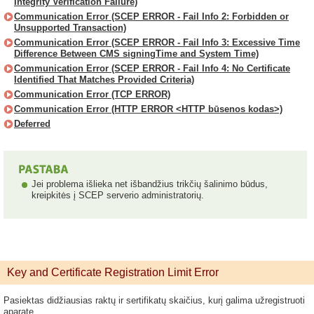
Integrity Verification Failure)
Communication Error (SCEP ERROR - Fail Info 2: Forbidden or
Unsupported Transaction)
Communication Error (SCEP ERROR - Fail Info 3: Excessive Time
Difference Between CMS signingTime and System Time)
Communication Error (SCEP ERROR - Fail Info 4: No Certificate
Identified That Matches Provided Criteria)
Communication Error (TCP ERROR)
Communication Error (HTTP ERROR <HTTP būsenos kodas>)
Deferred
Jei problema išlieka net išbandžius trikčių šalinimo būdus,
kreipkitės į SCEP serverio administratorių.
Key and Certificate Registration Limit Error
Pasiektas didžiausias raktų ir sertifikatų skaičius, kurį galima užregistruoti
aparate.