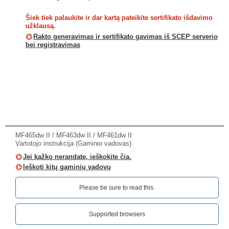
Šiek tiek palaukite ir dar kartą pateikite sertifikato išdavimo
užklausą.
Rakto generavimas ir sertifikato gavimas iš SCEP serverio
bei registravimas
MF465dw II / MF463dw II / MF461dw II
Vartotojo instrukcija (Gaminio vadovas)
Jei kažko nerandate, ieškokite čia.
Ieškoti kitų gaminių vadovų
Please be sure to read this.‎
Supported browsers