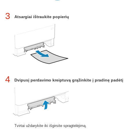
3
Atsargiai ištraukite popierių
4
Dvipusį perdavimo kreiptuvą grąžinkite į pradinę padėtį
Tvirtai uždarykite iki išgirsite spragtelėjimą.