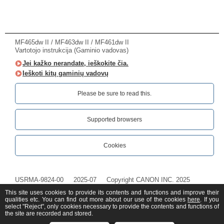
MF465dw II / MF463dw II / MF461dw II
Vartotojo instrukcija (Gaminio vadovas)
Jei kažko nerandate, ieškokite čia.
Ieškoti kitų gaminių vadovų
Please be sure to read this.‎
Supported browsers
Cookies
USRMA-9824-00
2025-07
Copyright CANON INC. 2025
This site uses cookies to provide its contents and functions and improve their
qualities etc. You can find out more about our use of the cookies
here
. If you
select "Reject", only cookies necessary to provide the contents and functions of
the site are recorded and stored.