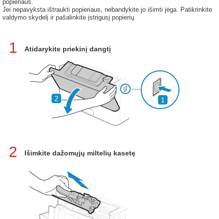
popieriaus.
Jei nepavyksta ištraukti popieriaus, nebandykite jo išimti jėga. Patikrinkite
valdymo skydelį ir pašalinkite įstrigusį popierių.
1
Atidarykite priekinį dangtį
2
Išimkite dažomųjų miltelių kasetę