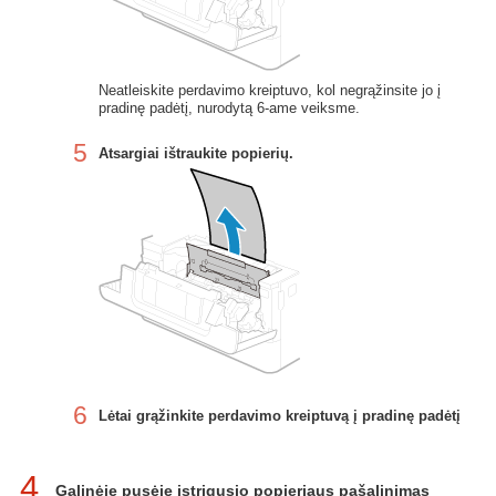
Neatleiskite perdavimo kreiptuvo, kol negrąžinsite jo į
pradinę padėtį, nurodytą 6-ame veiksme.
5
Atsargiai ištraukite popierių.
6
Lėtai grąžinkite perdavimo kreiptuvą į pradinę padėtį
4
Galinėje pusėje įstrigusio popieriaus pašalinimas