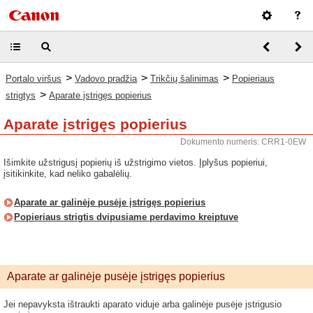
>
>
>
Portalo viršus
Vadovo pradžia
Trikčių šalinimas
Popieriaus
>
strigtys
Aparate įstrigęs popierius
Aparate įstrigęs popierius
Dokumento numeris: CRR1-0EW
Išimkite užstrigusį popierių iš užstrigimo vietos. Įplyšus popieriui,
įsitikinkite, kad neliko gabalėlių.
Aparate ar galinėje pusėje įstrigęs popierius
Popieriaus strigtis dvipusiame perdavimo kreiptuve
Aparate ar galinėje pusėje įstrigęs popierius
Jei nepavyksta ištraukti aparato viduje arba galinėje pusėje įstrigusio