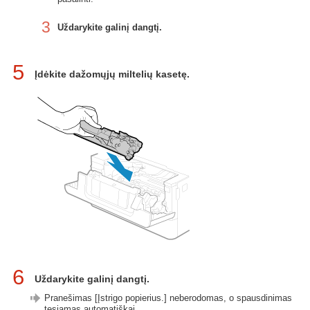
3
Uždarykite galinį dangtį.
5
Įdėkite dažomųjų miltelių kasetę.
6
Uždarykite galinį dangtį.
Pranešimas [Įstrigo popierius.] neberodomas, o spausdinimas
tęsiamas automatiškai.