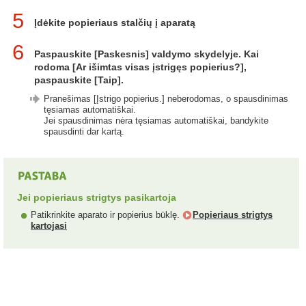
5
Įdėkite popieriaus stalčių į aparatą
6
Paspauskite [Paskesnis] valdymo skydelyje. Kai
rodoma [Ar išimtas visas įstrigęs popierius?],
paspauskite [Taip].
Pranešimas [Įstrigo popierius.] neberodomas, o spausdinimas
tęsiamas automatiškai.
Jei spausdinimas nėra tęsiamas automatiškai, bandykite
spausdinti dar kartą.
Jei popieriaus strigtys pasikartoja
Patikrinkite aparato ir popierius būklę.
Popieriaus strigtys
kartojasi