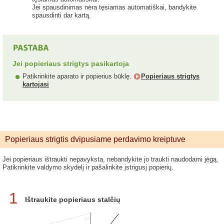
Jei spausdinimas nėra tęsiamas automatiškai, bandykite
spausdinti dar kartą.
Jei popieriaus strigtys pasikartoja
Patikrinkite aparato ir popierius būklę.
Popieriaus strigtys
kartojasi
Popieriaus strigtis dvipusiame perdavimo kreiptuve
Jei popieriaus ištraukti nepavyksta, nebandykite jo traukti naudodami jėgą.
Patikrinkite valdymo skydelį ir pašalinkite įstrigusį popierių.
1
Ištraukite popieriaus stalčių