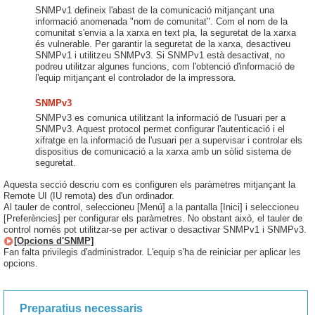
SNMPv1 defineix l'abast de la comunicació mitjançant una
informació anomenada "nom de comunitat". Com el nom de la
comunitat s'envia a la xarxa en text pla, la seguretat de la xarxa
és vulnerable. Per garantir la seguretat de la xarxa, desactiveu
SNMPv1 i utilitzeu SNMPv3. Si SNMPv1 està desactivat, no
podreu utilitzar algunes funcions, com l'obtenció d'informació de
l'equip mitjançant el controlador de la impressora.
SNMPv3
SNMPv3 es comunica utilitzant la informació de l'usuari per a
SNMPv3. Aquest protocol permet configurar l'autenticació i el
xifratge en la informació de l'usuari per a supervisar i controlar els
dispositius de comunicació a la xarxa amb un sòlid sistema de
seguretat.
Aquesta secció descriu com es configuren els paràmetres mitjançant la
Remote UI (IU remota) des d'un ordinador.
Al tauler de control, seleccioneu [Menú] a la pantalla [Inici] i seleccioneu
[Preferències] per configurar els paràmetres. No obstant això, el tauler de
control només pot utilitzar-se per activar o desactivar SNMPv1 i SNMPv3.
[Opcions d'SNMP]
Fan falta privilegis d'administrador. L'equip s'ha de reiniciar per aplicar les
opcions.
Preparatius necessaris