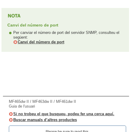
Canvi del número de port
Per canviar el número de port del servidor SNMP, consulteu el
següent:
Canvi del número de port
MF465dw II / MF463dw II / MF461dw II
Guia de l'usuari
Si no trobeu el que busqueu, podeu fer una cerca aquí.
Buscar manuals d’altres productes
Please be sure to read this.‎