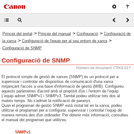
>
>
>
Principi del portal
Principi del manual
Configuració
Configuració de
>
>
la xarxa
Configuració de l'equip per al seu entorn de xarxa
Configuració de SNMP
Configuració de SNMP
Número de document: CRK9-01Y
El protocol simple de gestió de xarxes (SNMP) és un protocol per a
supervisar i controlar els dispositius de comunicació d'una xarxa
mitjançant l'accés a una base d'informació de gestió (MIB). Configureu
aquests paràmetres d'acord amb el propòsit d'ús i l'entorn de l’equip.
L’equip admet SNMPv1 i SNMPv3. També podeu utilitzar tots dos al
mateix temps. No s'admet la notificació de paranys.
Quan el programari de gestió SNMP està instal·lat en la xarxa, podeu
utilitzar el programari per a configurar, supervisar i controlar l’equip de
manera remota des d'un ordinador. Per obtenir més informació, consulteu
el manual del programari que utilitzeu.
SNMPv1