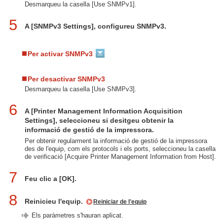
Desmarqueu la casella [Use SNMPv1].
5
A [SNMPv3 Settings], configureu SNMPv3.
Per activar SNMPv3
Per desactivar SNMPv3
Desmarqueu la casella [Use SNMPv3].
6
A [Printer Management Information Acquisition
Settings], seleccioneu si desitgeu obtenir la
informació de gestió de la impressora.
Per obtenir regularment la informació de gestió de la impressora
des de l'equip, com els protocols i els ports, seleccioneu la casella
de verificació [Acquire Printer Management Information from Host].
7
Feu clic a [OK].
8
Reinicieu l'equip.
Reiniciar de l'equip
Els paràmetres s'hauran aplicat.