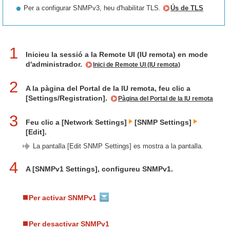
Per a configurar SNMPv3, heu d'habilitar TLS.
Ús de TLS
1
Inicieu la sessió a la Remote UI (IU remota) en mode
d'administrador.
Inici de Remote UI (IU remota)
2
A la pàgina del Portal de la IU remota, feu clic a
[Settings/Registration].
Pàgina del Portal de la IU remota
3
Feu clic a [Network Settings]
[SNMP Settings]
[Edit].
La pantalla [Edit SNMP Settings] es mostra a la pantalla.
4
A [SNMPv1 Settings], configureu SNMPv1.
Per activar SNMPv1
Per desactivar SNMPv1