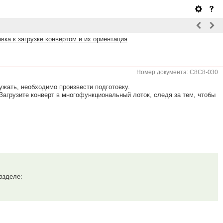
вка к загрузке конвертом и их ориентация
Номер документа: C8C8-030
ужать, необходимо произвести подготовку.
 Загрузите конверт в многофункциональный лоток, следя за тем, чтобы
азделе: