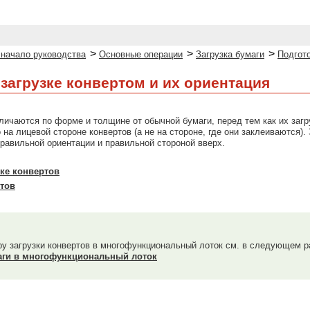
>
>
>
 начало руководства
Основные операции
Загрузка бумаги
Подгото
 загрузке конвертом и их ориентация
личаются по форме и толщине от обычной бумаги, перед тем как их загр
на лицевой стороне конвертов (а не на стороне, где они заклеиваются).
правильной ориентации и правильной стороной вверх.
зке конвертов
тов
 загрузки конвертов в многофункциональный лоток см. в следующем р
аги в многофункциональный лоток