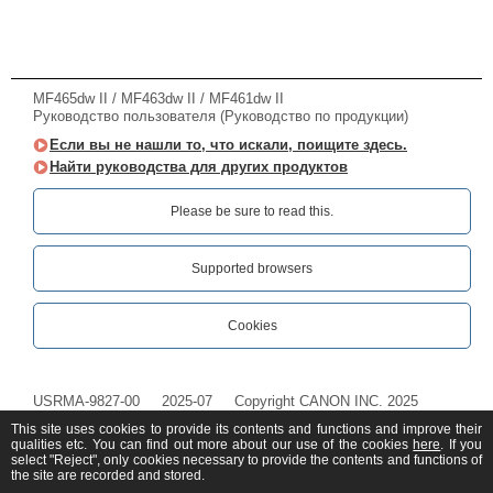
MF465dw II / MF463dw II / MF461dw II
Руководство пользователя (Руководство по продукции)
Если вы не нашли то, что искали, поищите здесь.
Найти руководства для других продуктов
Please be sure to read this.‎
Supported browsers
Cookies
USRMA-9827-00
2025-07
Copyright CANON INC. 2025
This site uses cookies to provide its contents and functions and improve their
qualities etc. You can find out more about our use of the cookies
here
. If you
select "Reject", only cookies necessary to provide the contents and functions of
the site are recorded and stored.