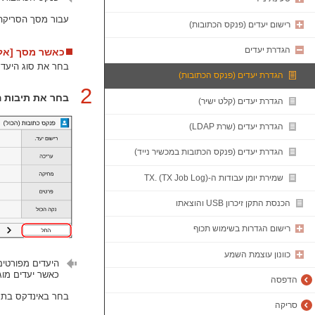
עבור מסך הסריקה, 
רישום יעדים (פנקס הכתובות)
הגדרת יעדים
כאשר מסך [אל/
בחר את סוג היעד (
הגדרת יעדים (פנקס הכתובות)
2
בחר את תיבות ה
הגדרת יעדים (קלט ישיר)
הגדרת יעדים (שרת LDAP)
הגדרת יעדים (פנקס הכתובות במכשיר נייד)
שמירת יומן עבודות ה-TX. (TX Job Log)
הכנסת התקן זיכרון USB והוצאתו
רישום הגדרות בשימוש תכוף
כוונון עוצמת השמע
היעדים מפורטים
כאשר יעדים מוג
הדפסה
בחר באינדקס בתחת
סריקה