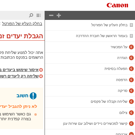
>
בחלק העליון של הפורטל
בחלק העליון של הפורטל
הגבלת יעדים זמ
בעמוד הראשון של חוברת ההדרכה
על המכשיר
אתה יכול למנוע שליחת פקס
הרשומים בפנקס הכתובות או ב
הגדרה
הפעלה בסיסית
איסור שימוש ביעדים ב
שליחה רק ליעדים רשו
הדפסה
סריקה
שליחה וקבלה של פקסים
לא ניתן להגביל יעד
צילום
גם כאשר השימוש בי
בצורה קפדנית יותר
קישור למכשירים ניידים ושילוב עם שירות ענן
אבטחה