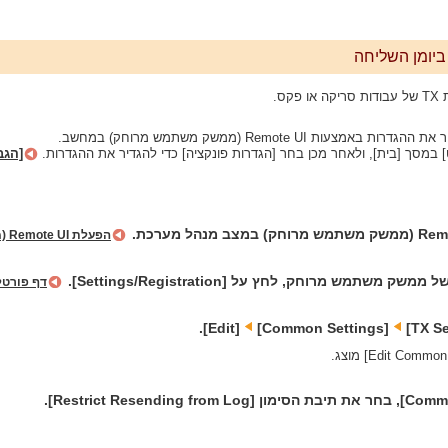
ביומן השליחה
קס.
ות ‏Remote UI (ממשק משתמש מרוחק) במחשב.
במסך [בית], ולאחר מכן בחר [הגדרות פונקציה] כדי להגדיר את ההגדרות.
[הגב
הפעלת Remote UI (ממשק משתמש מרוחק)
 משתמש מרוחק, לחץ על [Settings/Registration].
דף פורט
[Common Settings]‏
[Edit].