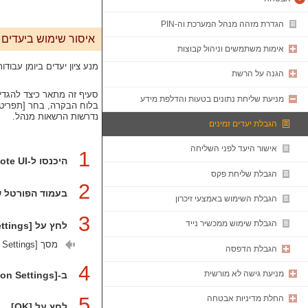
הגדרת מזהה מנהל המערכת וה-PIN
איסור שימוש ביעדים 
אימות משתמשים וניהול קבוצות
מנע ציון יעדים ביומן עבודות TX של עבודות סריקה או פ
הגנה על הרשת
סעיף זה מתאר כיצד להגדיר את ההגדרות באמצע
מניעת שליחת נתונים בטעות והדלפת מידע
בלוח הבקרה, בחר [תפריט] 
נדרשות הרשאות מנהל.
הגבלת יעדים זמינים
אישור היעד לפני השליחה
1
היכנסו ל-‏Remote UI (ממשק משתמש מרוחק) במצב מנהל מערכת.
הגבלת שליחת פקס
2
בעמוד הפורטל של ממשק
הגבלת השימוש באמצעי זיכרון
3
הגבלת שימוש ממכשיר נייד
לחץ על [TX Settings]‏
מסך [Edit Common Settings] מוצג.
הגבלת הדפסה
4
מניעת גישה לא מורשית
ב-[Common Settings], בחר את תיבת הסימון [Restrict Resending from Log].
5
החלת מדיניות אבטחה
לחץ על [OK].