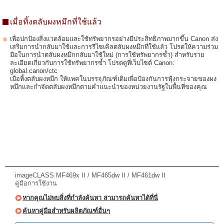
เมื่อทิ้งตลับผงหมึกที่ใช้แล้ว
เพื่อปกป้องสิ่งแวดล้อมและใช้ทรัพยากรอย่างมีประสิทธิภาพมากขึ้น Canon ส่ง
เสริมการนำกลับมาใช้และการรีไซเคิลตลับผงหมึกที่ใช้แล้ว โปรดให้ความร่วม
มือในการนำตลับผงหมึกกลับมาใช้ใหม่ (การใช้ทรัพยากรซ้ำ) สำหรับราย
ละเอียดเกี่ยวกับการใช้ทรัพยากรซ้ำ โปรดดูที่เว็บไซต์ Canon:
global.canon/ctc
เมื่อทิ้งตลับผงหมึก ให้แพคในบรรจุภัณฑ์เดิมเพื่อป้องกันการฟุ้งกระจายของผง
หมึกและกำจัดตลับผงหมึกตามคำแนะนำของหน่วยงานรัฐในพื้นที่ของคุณ
imageCLASS MF469x II / MF465dw II / MF461dw II
คู่มือการใช้งาน
หากคุณไม่พบสิ่งที่กำลังค้นหา สามารถค้นหาได้ที่นี่
ค้นหาคู่มือสำหรับผลิตภัณฑ์อื่นๆ