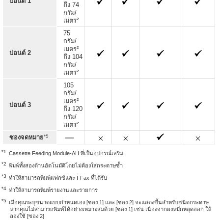
ปอนด์ 1
ถึง 74
กรัม/
เมตร²
75
กรัม/
เมตร²
ปอนด์ 2
ถึง 104
กรัม/
เมตร²
105
กรัม/
เมตร²
ปอนด์ 3
ถึง 120
กรัม/
เมตร²
*5
ซองจดหมาย
*1
Cassette Feeding Module-AH ที่เป็นอุปกรณ์เสริม
*2
พิมพ์ทั้งสองด้านอัตโนมัติโดยไม่ต้องใส่กระดาษซ้ำ
*3
ทำให้สามารถพิมพ์แฟกซ์และ I-Fax ที่ได้รับ
*4
ทำให้สามารถพิมพ์รายงานและรายการ
*5
เมื่อคุณระบุขนาดแบบกำหนดเอง [ซอง 1] และ [ซอง 2] จะแสดงขึ้นสำหรับชนิดกระดาษ
หากคุณไม่สามารถพิมพ์ได้อย่างเหมาะสมด้วย [ซอง 1] เช่น เนื่องจากผงหมึกหลุดออก ให้
ลองใช้ [ซอง 2]