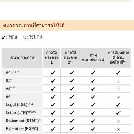
ขนาดกระดาษที่สามารถใช้ได้
: ใช้ได้
: ใช้ไม่ได้
ถาดใส่
ถาดใส่
การพิมพ์แบบ
ถาด
ขนาดกระดาษ
กระดาษ
กระดาษ
2 ด้าน
อเนกประสงค์
*1
*2
1
2
อัตโนมัติ
*3*4*5
A4
*3
B5
*3*6
A5
A6
*3*4
Legal (LGL)
*3*4*5
Letter (LTR)
*3
Statement (STMT)
Executive (EXEC)