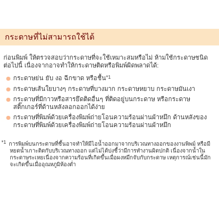
กระดาษที่ไม่สามารถใช้ได้
ก่อนพิมพ์ ให้ตรวจสอบว่ากระดาษที่จะใช้เหมาะสมหรือไม่ ห้ามใช้กระดาษชนิด
ต่อไปนี้ เนื่องจากอาจทำให้กระดาษติดหรือพิมพ์ผิดพลาดได้:
*1
กระดาษย่น ยับ งอ ฉีกขาด หรือชื้น
กระดาษเส้นใยบางๆ กระดาษที่บางมาก กระดาษหยาบ กระดาษมันเงา
กระดาษที่มีกาวหรือสารยึดติดอื่นๆ ที่ติดอยู่บนกระดาษ หรือกระดาษ
สติ๊กเกอร์ที่ด้านหลังลอกออกได้ง่าย
กระดาษที่พิมพ์ด้วยเครื่องพิมพ์ถ่ายโอนความร้อนผ่านผ้าหมึก ด้านหลังของ
กระดาษที่พิมพ์ด้วยเครื่องพิมพ์ถ่ายโอนความร้อนผ่านผ้าหมึก
*1
การพิมพ์บนกระดาษที่ชื้นอาจทำให้มีไอน้ำออกมาจากบริเวณทางออกของงานพิพม์ หรือมี
หยดน้ำเกาะติดกับบริเวณทางออก แต่ไม่ได้บ่งชี้ว่ามีการทำงานผิดปกติ เนื่องจากน้ำใน
กระดาษระเหยเนื่องจากความร้อนที่เกิดขึ้นเมื่อผงหมึกจับกับกระดาษ เหตุการณ์เช่นนี้มัก
จะเกิดขึ้นเมื่ออุณหภูมิห้องต่ำ