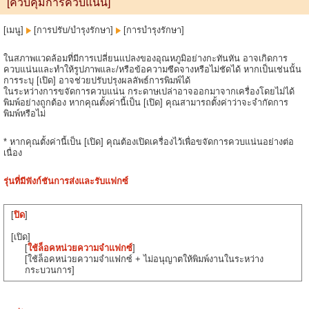
[ควบคุมการควบแน่น]
[เมนู]
[การปรับ/บำรุงรักษา]
[การบำรุงรักษา]
ในสภาพแวดล้อมที่มีการเปลี่ยนแปลงของอุณหภูมิอย่างกะทันหัน อาจเกิดการ
ควบแน่นและทำให้รูปภาพและ/หรือข้อความซีดจางหรือไม่ชัดได้ หากเป็นเช่นนั้น
การระบุ [เปิด] อาจช่วยปรับปรุงผลลัพธ์การพิมพ์ได้
ในระหว่างการขจัดการควบแน่น กระดาษเปล่าอาจออกมาจากเครื่องโดยไม่ได้
พิมพ์อย่างถูกต้อง หากคุณตั้งค่านี้เป็น [เปิด] คุณสามารถตั้งค่าว่าจะจำกัดการ
พิมพ์หรือไม่
* หากคุณตั้งค่านี้เป็น [เปิด] คุณต้องเปิดเครื่องไว้เพื่อขจัดการควบแน่นอย่างต่อ
เนื่อง
รุ่นที่มีฟังก์ชันการส่งและรับแฟกซ์
[
ปิด
]
[เปิด]
[
ใช้ล็อคหน่วยความจำแฟกซ์
]
[ใช้ล็อคหน่วยความจำแฟกซ์ + ไม่อนุญาตให้พิมพ์งานในระหว่าง
กระบวนการ]