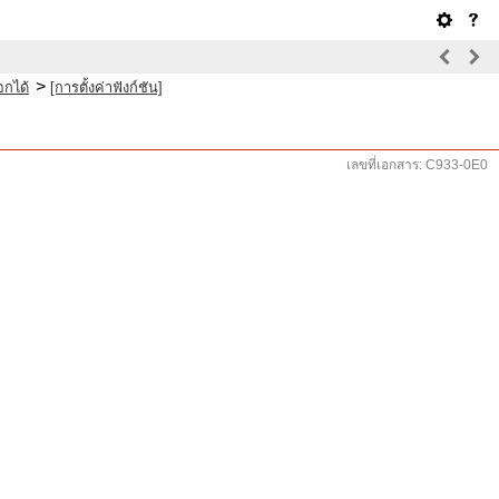
>
อกได้
[การตั้งค่าฟังก์ชัน]
เลขที่เอกสาร: C933-0E0