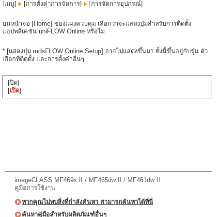
[เมนู]
[การตั้งค่าการจัดการ]
[การจัดการอุปกรณ์]
บนหน้าจอ [Home] ของแผงควบคุม เลือกว่าจะแสดงปุ่มสำหรับการติดตั้ง
แอปพลิเคชัน uniFLOW Online หรือไม่
* [แสดงปุ่ม mdsFLOW Online Setup] อาจไม่แสดงขึ้นมา ทั้งนี้ขึ้นอยู่กับรุ่น ตัว
เลือกที่ติดตั้ง และการตั้งค่าอื่นๆ
[ปิด]
[
เปิด
]
imageCLASS MF469x II / MF465dw II / MF461dw II
คู่มือการใช้งาน
หากคุณไม่พบสิ่งที่กำลังค้นหา สามารถค้นหาได้ที่นี่
ค้นหาคู่มือสำหรับผลิตภัณฑ์อื่นๆ