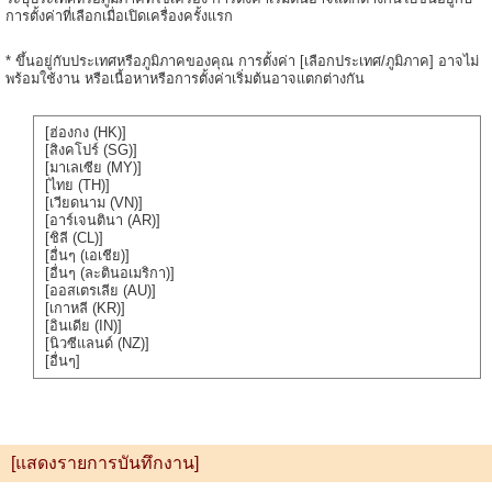
การตั้งค่าที่เลือกเมื่อเปิดเครื่องครั้งแรก
* ขึ้นอยู่กับประเทศหรือภูมิภาคของคุณ การตั้งค่า [เลือกประเทศ/ภูมิภาค] อาจไม่
พร้อมใช้งาน หรือเนื้อหาหรือการตั้งค่าเริ่มต้นอาจแตกต่างกัน
[ฮ่องกง (HK)]
[สิงคโปร์ (SG)]
[มาเลเซีย (MY)]
[ไทย (TH)]
[เวียดนาม (VN)]
[อาร์เจนตินา (AR)]
[ชิลี (CL)]
[อื่นๆ (เอเชีย)]
[อื่นๆ (ละตินอเมริกา)]
[ออสเตรเลีย (AU)]
[เกาหลี (KR)]
[อินเดีย (IN)]
[นิวซีแลนด์ (NZ)]
[อื่นๆ]
[แสดงรายการบันทึกงาน]