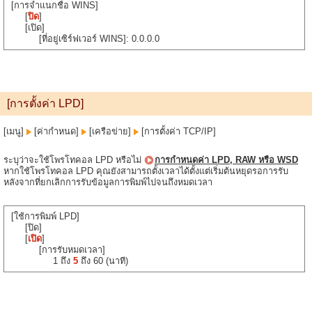
[การจำแนกชื่อ WINS]
[
ปิด
]
[เปิด]
[ที่อยู่เซิร์ฟเวอร์ WINS]: 0.0.0.0
[การตั้งค่า LPD]
[เมนู]
[ค่ากำหนด]
[เครือข่าย]
[การตั้งค่า TCP/IP]
ระบุว่าจะใช้โพรโทคอล LPD หรือไม่
การกำหนดค่า LPD, RAW หรือ WSD
หากใช้โพรโทคอล LPD คุณยังสามารถตั้งเวลาได้ตั้งแต่เริ่มต้นหยุดรอการรับ
หลังจากที่ยกเลิกการรับข้อมูลการพิมพ์ไปจนถึงหมดเวลา
[ใช้การพิมพ์ LPD]
[ปิด]
[
เปิด
]
[การรับหมดเวลา]
1 ถึง
5
ถึง 60 (นาที)