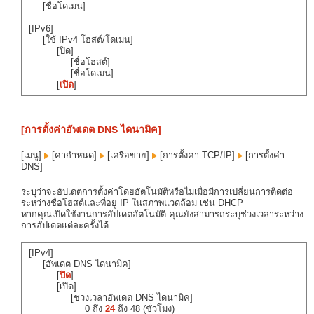
[ชื่อโดเมน]
[IPv6]
[ใช้ IPv4 โฮสต์/โดเมน]
[ปิด]
[ชื่อโฮสต์]
[ชื่อโดเมน]
[
เปิด
]
[การตั้งค่าอัพเดต DNS ไดนามิค]
[เมนู]
[ค่ากำหนด]
[เครือข่าย]
[การตั้งค่า TCP/IP]
[การตั้งค่า
DNS]
ระบุว่าจะอัปเดตการตั้งค่าโดยอัตโนมัติหรือไม่เมื่อมีการเปลี่ยนการติดต่อ
ระหว่างชื่อโฮสต์และที่อยู่ IP ในสภาพแวดล้อม เช่น DHCP
หากคุณเปิดใช้งานการอัปเดตอัตโนมัติ คุณยังสามารถระบุช่วงเวลาระหว่าง
การอัปเดตแต่ละครั้งได้
[IPv4]
[อัพเดต DNS ไดนามิค]
[
ปิด
]
[เปิด]
[ช่วงเวลาอัพเดต DNS ไดนามิค]
0 ถึง
24
ถึง 48 (ชั่วโมง)