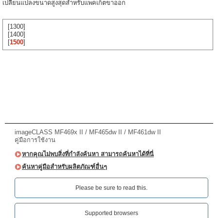
เปลี่ยนแปลงขนาดสูงสุดสำหรับแพคเก็ตขาออก
[1300]
[1400]
[
1500
]
imageCLASS MF469x II / MF465dw II / MF461dw II
คู่มือการใช้งาน
หากคุณไม่พบสิ่งที่กำลังค้นหา สามารถค้นหาได้ที่นี่
ค้นหาคู่มือสำหรับผลิตภัณฑ์อื่นๆ
Please be sure to read this.‎
Supported browsers