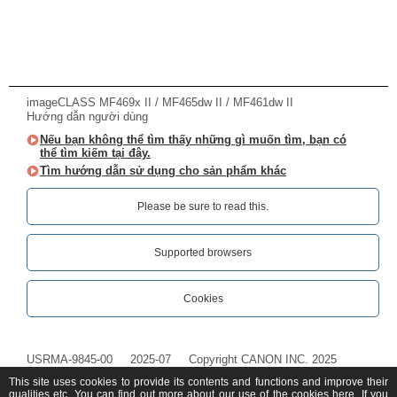
imageCLASS MF469x II / MF465dw II / MF461dw II
Hướng dẫn người dùng
Nếu bạn không thể tìm thấy những gì muốn tìm, bạn có
thể tìm kiếm tại đây.
Tìm hướng dẫn sử dụng cho sản phẩm khác
Please be sure to read this.‎
Supported browsers
Cookies
USRMA-9845-00
2025-07
Copyright CANON INC. 2025
This site uses cookies to provide its contents and functions and improve their
qualities etc. You can find out more about our use of the cookies
here
. If you