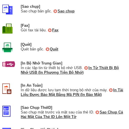
[Sao chụp]
Sao chụp bản gốc.
Sao chụp
[Fax]
Gửi fax tài liệu.
Fax
[Quét]
Quét bản gốc.
Quét
[In Bộ Nhớ Trung Gian]
In các tập tin từ thiết bị bộ nhớ USB.
In Từ Thiết Bị Bộ
Nhớ USB (In Phương Tiện Bộ Nhớ)
[In An Toàn]
In dữ liệu được lưu tạm thời trong bộ nhớ của máy.
In Tài
Liệu Được Bảo Mật Bằng Mã PIN (In Bảo Mật)
[Sao Chụp ThẻID]
Sao chụp mặt trước và mặt sau của thẻ ID.
Sao Chụp Cả
Hai Mặt Của Thẻ ID Lên Một Tờ