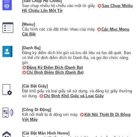
[Sao Chụp Hộ Chiếu]
Sao chụp nhiều hộ chiếu vào một tờ giấy.
Sao Chụp Nhiều
Hộ Chiếu Lên Một Tờ
[Menu]
Cấu hình các cài đặt khác nhau của máy.
Các Mục Menu
Cài Đặt
[Danh Bạ]
Đăng ký điểm đích khi gửi và lưu dữ liệu và fax đã quét. Bạn
có thể chỉ định điểm đích từ Danh Bạ, và gọi lên chức năng
gửi.
Đăng Ký Điểm Đích (Danh Bạ)
Chỉ Định Điểm Đích (Danh Bạ)
[Cài Đặt Giấy]
Đặt khổ giấy và loại giấy sẽ sử dụng, và đăng ký giấy thường
sử dụng.
Chỉ Định Khổ Giấy và Loại Giấy
[Cổng Di Động]
Kết nối thiết bị di động với máy.
Kết Nối Thiết Bị Di Động
Với Máy
[Cài Đặt Màn Hình Home]