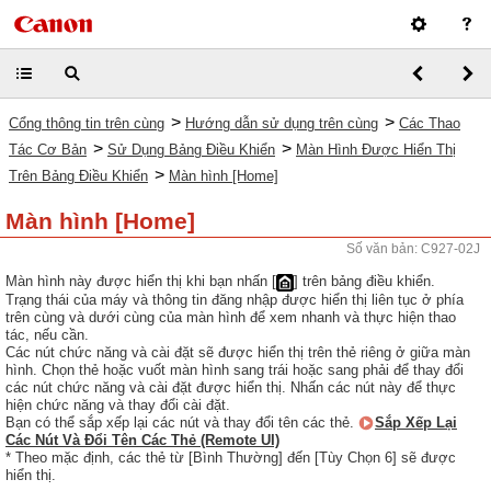
>
>
Cổng thông tin trên cùng
Hướng dẫn sử dụng trên cùng
Các Thao
>
>
Tác Cơ Bản
Sử Dụng Bảng Điều Khiển
Màn Hình Được Hiển Thị
>
Trên Bảng Điều Khiển
Màn hình [Home]
Màn hình
[Home]
Số văn bản: C927-02J
Màn hình này được hiển thị khi bạn nhấn [
] trên bảng điều khiển.
Trạng thái của máy và thông tin đăng nhập được hiển thị liên tục ở phía
trên cùng và dưới cùng của màn hình để xem nhanh và thực hiện thao
tác, nếu cần.
Các nút chức năng và cài đặt sẽ được hiển thị trên thẻ riêng ở giữa màn
hình. Chọn thẻ hoặc vuốt màn hình sang trái hoặc sang phải để thay đổi
các nút chức năng và cài đặt được hiển thị. Nhấn các nút này để thực
hiện chức năng và thay đổi cài đặt.
Bạn có thể sắp xếp lại các nút và thay đổi tên các thẻ.
Sắp Xếp Lại
Các Nút Và Đổi Tên Các Thẻ (Remote UI)
* Theo mặc định, các thẻ từ [Bình Thường] đến [Tùy Chọn 6] sẽ được
hiển thị.