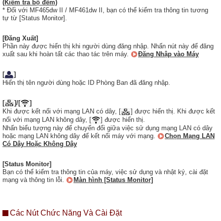
(Kiểm tra bộ đếm)
* Đối với MF465dw II / MF461dw II, bạn có thể kiểm tra thông tin tương
tự từ [Status Monitor].
[Đăng Xuất]
Phần này được hiển thị khi người dùng đăng nhập. Nhấn nút này để đăng
xuất sau khi hoàn tất các thao tác trên máy.
Đăng Nhập vào Máy
[
]
Hiển thị tên người dùng hoặc ID Phòng Ban đã đăng nhập.
[
]/[
]
Khi được kết nối với mạng LAN có dây, [
] được hiển thị. Khi được kết
nối với mạng LAN không dây, [
] được hiển thị.
Nhấn biểu tượng này để chuyển đổi giữa việc sử dụng mạng LAN có dây
hoặc mạng LAN không dây để kết nối máy với mạng.
Chọn Mạng LAN
Có Dây Hoặc Không Dây
[Status Monitor]
Bạn có thể kiểm tra thông tin của máy, việc sử dụng và nhật ký, cài đặt
mạng và thông tin lỗi.
Màn hình [Status Monitor]
Các Nút Chức Năng Và Cài Đặt