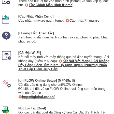
Thêm các nút lối tắt vào màn hình [Home] và sắp xếp lại các
nút.
Tùy Chỉnh Màn Hình [Home]
[Cập Nhật Phần Cứng]
Cập nhật firmware qua Internet.
Cập nhật Firmware
[Hướng Dẫn Thao Tác]
Xem hướng dẫn vận hành cơ bản và các phương pháp khắc
phục sự cố.
[Cài Đặt Wi-Fi]
Kết nối máy tính với máy thông qua bộ định tuyến mạng LAN
không dây (điểm truy cập).
Kết Nối Với Mạng LAN Không
Dây Bằng Cách Tìm Kiếm Bộ Định Tuyến (Phương Pháp
Thiết Lập Điểm Truy Cập)
[uniFLOW Online Setup] (MF469x II)
Cài đặt các ứng dụng cho uniFLOW Online.
Để biết chi tiết về uniFLOW Online, vui lòng xem trên trang
web của Canon.
https://global.canon/
Nút Lối Tắt (Quét)
Gọi các cài đặt quét đã đăng ký làm Cài Đặt Ưa Thích. Tên