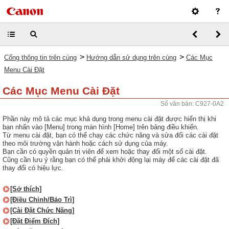
>
>
Cổng thông tin trên cùng
Hướng dẫn sử dụng trên cùng
Các Mục
Menu Cài Đặt
Các Mục Menu Cài Đặt
Số văn bản: C927-0A2
Phần này mô tả các mục khả dụng trong menu cài đặt được hiển thị khi
bạn nhấn vào [Menu] trong màn hình [Home] trên bảng điều khiển.
Từ menu cài đặt, bạn có thể chạy các chức năng và sửa đổi các cài đặt
theo môi trường vận hành hoặc cách sử dụng của máy.
Bạn cần có quyền quản trị viên để xem hoặc thay đổi một số cài đặt.
Cũng cần lưu ý rằng bạn có thể phải khởi động lại máy để các cài đặt đã
thay đổi có hiệu lực.
[Sở thích]
[Điều Chỉnh/Bảo Trì]
[Cài Đặt Chức Năng]
[Đặt Điểm Đích]