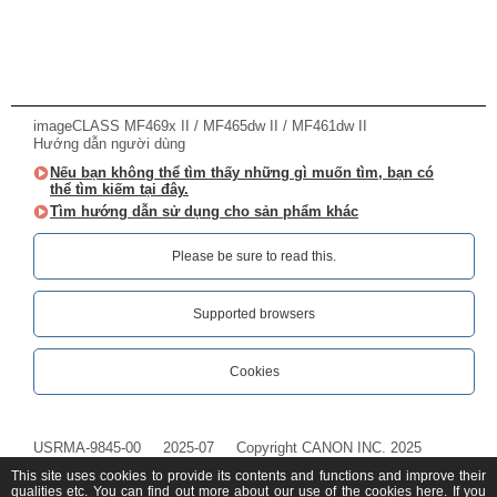
imageCLASS MF469x II / MF465dw II / MF461dw II
Hướng dẫn người dùng
Nếu bạn không thể tìm thấy những gì muốn tìm, bạn có
thể tìm kiếm tại đây.
Tìm hướng dẫn sử dụng cho sản phẩm khác
Please be sure to read this.‎
Supported browsers
Cookies
USRMA-9845-00
2025-07
Copyright CANON INC. 2025
This site uses cookies to provide its contents and functions and improve their
qualities etc. You can find out more about our use of the cookies
here
. If you