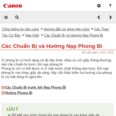
>
>
Cổng thông tin trên cùng
Hướng dẫn sử dụng trên cùng
Các Thao
>
>
Tác Cơ Bản
Nạp Giấy
Các Chuẩn Bị và Hướng Nạp Phong Bì
Các Chuẩn Bị và Hướng Nạp Phong Bì
Số văn bản: C927-032
Vì phong bì có hình dạng và độ dày khác nhau so với giấy thông thường,
nên cần chuẩn bị trước khi nạp phong bì.
Phong bì chỉ có thể được in ở mặt trước (mặt không dán keo). Khi nạp
phong bì vào khay giấy đa năng, hãy cẩn thận kiểm tra hướng của phong
bì và mặt đúng là ngửa lên.
Các Chuẩn Bị trước khi Nạp Phong Bì
Hướng Phong Bì
Để biết quy trình chung khi nạp phong bì vào khay giấy đa