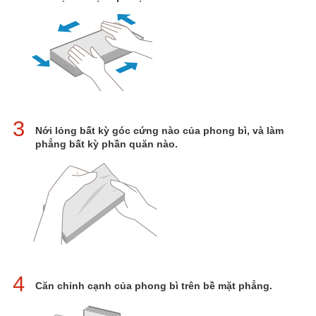
3
Nới lỏng bất kỳ góc cứng nào của phong bì, và làm
phẳng bất kỳ phần quăn nào.
4
Căn chỉnh cạnh của phong bì trên bề mặt phẳng.