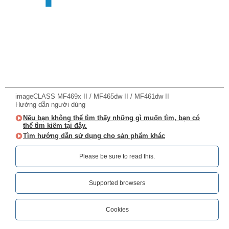
imageCLASS MF469x II / MF465dw II / MF461dw II
Hướng dẫn người dùng
Nếu bạn không thể tìm thấy những gì muốn tìm, bạn có
thể tìm kiếm tại đây.
Tìm hướng dẫn sử dụng cho sản phẩm khác
Please be sure to read this.‎
Supported browsers
Cookies