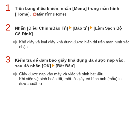
1
Trên bảng điều khiển, nhấn [Menu] trong màn hình
[Home].
Màn hình [Home]
2
Nhấn [Điều Chỉnh/Bảo Trì]
[Bảo trì]
[Làm Sạch Bộ
Cố Định].
Khổ giấy và loại giấy khả dụng được hiển thị trên màn hình xác
nhận.
3
Kiểm tra để đảm bảo giấy khả dụng đã được nạp vào,
sau đó nhấn [OK]
[Bắt Đầu].
Giấy được nạp vào máy và việc vệ sinh bắt đầu.
Khi việc vệ sinh hoàn tất, một tờ giấy có hình ảnh (mẫu) in
được xuất ra.