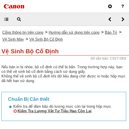
>
>
>
Cổng thông tin trên cùng
Hướng dẫn sử dụng trên cùng
Bảo Trì
>
Vệ Sinh Máy
Vệ Sinh Bộ Cố Định
Vệ Sinh Bộ Cố Định
Số văn bản: C927-0E8
Nếu bản in bị nhòe, bộ cố định có thể bị bẩn. Trong trường hợp này, bạn
có thể vệ sinh bộ cố định bằng cách sử dụng giấy.
Không thể vệ sinh bộ cố định khi dữ liệu đang chờ được in hoặc hộp mực
đã hết hạn sử dụng.
Chuẩn Bị Cần thiết
Kiểm tra để đảm bảo đủ lượng mực còn lại trong hộp mực.
Kiểm Tra Lượng Vật Tư Tiêu Hao Còn Lại