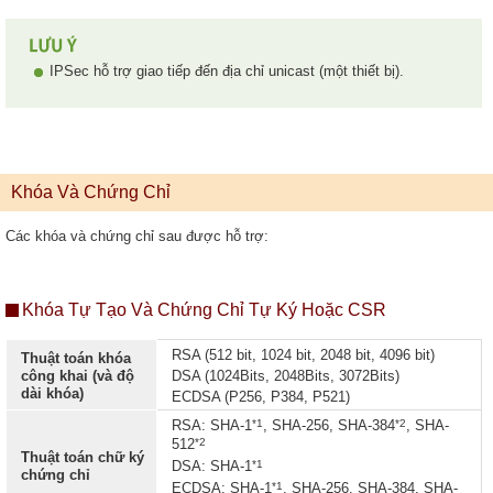
IPSec hỗ trợ giao tiếp đến địa chỉ unicast (một thiết bị).
Khóa Và Chứng Chỉ
Các khóa và chứng chỉ sau được hỗ trợ:
Khóa Tự Tạo Và Chứng Chỉ Tự Ký Hoặc CSR
RSA (512 bit, 1024 bit, 2048 bit, 4096 bit)
Thuật toán khóa
công khai (và độ
DSA (1024Bits, 2048Bits, 3072Bits)
dài khóa)
ECDSA (P256, P384, P521)
*1
*2
RSA: SHA-1
, SHA-256, SHA-384
, SHA-
*2
512
Thuật toán chữ ký
*1
DSA: SHA-1
chứng chỉ
*1
ECDSA: SHA-1
, SHA-256, SHA-384, SHA-