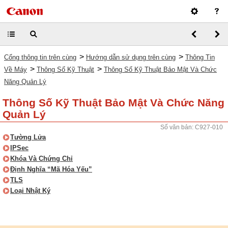
>
>
Cổng thông tin trên cùng
Hướng dẫn sử dụng trên cùng
Thông Tin
>
>
Về Máy
Thông Số Kỹ Thuật
Thông Số Kỹ Thuật Bảo Mật Và Chức
Năng Quản Lý
Thông Số Kỹ Thuật Bảo Mật Và Chức Năng
Quản Lý
Số văn bản: C927-010
Tường Lửa
IPSec
Khóa Và Chứng Chỉ
Định Nghĩa “Mã Hóa Yếu”
TLS
Loại Nhật Ký