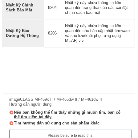
Nhật ký này chứa thông tin liên
Nhật Ký Chính
8204
quan đến trạng thái của các cài đặt
Sách Bảo Mật
chính sách bảo mật.
Nhật ký này chứa thông tin liên
Nhật Ký Bảo
quan đến các bản cập nhật firmware
8206
Dưỡng Hệ Thống
và sao lưu/khôi phục ứng dụng
MEAP, v.v.
imageCLASS MF469x II / MF465dw II / MF461dw II
Hướng dẫn người dùng
Nếu bạn không thể tìm thấy những gì muốn tìm, bạn có
thể tìm kiếm tại đây.
Tìm hướng dẫn sử dụng cho sản phẩm khác
Please be sure to read this.‎