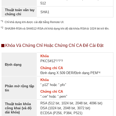
512
Thuật toán vân tay
SHA1
chứng chỉ
*1
Chỉ khả dụng khi được cài đặt bằng Remote UI.
*2
SHA384-RSA và SHA512-RSA chỉ khả dụng khi độ dài khóa RSA từ 1024 bit trở lên.
Khóa Và Chứng Chỉ Hoặc Chứng Chỉ CA Để Cài Đặt
Khóa
*1*2*3
PKCS#12
Định dạng
Chứng chỉ CA
*4
Định dạng X.509 DER/Định dạng PEM
Khóa
“.p12” hoặc “.pfx”
Phần mở rộng tập
tin
Chứng chỉ CA
“.cer” hoặc “.pem”
RSA (512 bit, 1024 bit, 2048 bit, 4096 bit)
Thuật toán khóa
công khai (và độ
DSA (1024 bit, 2048 bit, 3072 bit)
dài khóa)
ECDSA (P256, P384, P521)