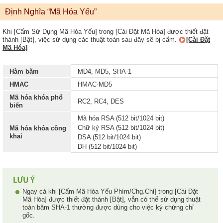
Định Nghĩa “Mã Hóa Yếu”
Khi [Cấm Sử Dụng Mã Hóa Yếu] trong [Cài Đặt Mã Hóa] được thiết đặt
thành [Bật], việc sử dụng các thuật toán sau đây sẽ bị cấm.
[Cài Đặt
Mã Hóa]
Hàm băm
MD4, MD5, SHA-1
HMAC
HMAC-MD5
Mã hóa khóa phổ
RC2, RC4, DES
biến
Mã hóa RSA (512 bit/1024 bit)
Chữ ký RSA (512 bit/1024 bit)
Mã hóa khóa công
khai
DSA (512 bit/1024 bit)
DH (512 bit/1024 bit)
Ngay cả khi [Cấm Mã Hóa Yếu Phím/Chg.Chỉ] trong [Cài Đặt
Mã Hóa] được thiết đặt thành [Bật], vẫn có thể sử dụng thuật
toán băm SHA-1 thường được dùng cho việc ký chứng chỉ
gốc.