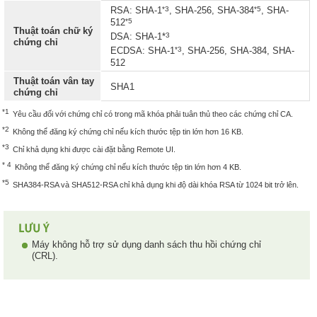
*3
*5
RSA: SHA-1
, SHA-256, SHA-384
, SHA-
*5
512
Thuật toán chữ ký
3
DSA: SHA-1*
chứng chỉ
*3
ECDSA: SHA-1
, SHA-256, SHA-384, SHA-
512
Thuật toán vân tay
SHA1
chứng chỉ
*1
Yêu cầu đối với chứng chỉ có trong mã khóa phải tuân thủ theo các chứng chỉ CA.
*2
Không thể đăng ký chứng chỉ nếu kích thước tệp tin lớn hơn 16 KB.
*3
Chỉ khả dụng khi được cài đặt bằng Remote UI.
* 4
Không thể đăng ký chứng chỉ nếu kích thước tệp tin lớn hơn 4 KB.
*5
SHA384-RSA và SHA512-RSA chỉ khả dụng khi độ dài khóa RSA từ 1024 bit trở lên.
Máy không hỗ trợ sử dụng danh sách thu hồi chứng chỉ
(CRL).