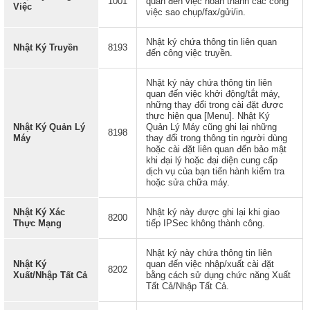
1001
quan đến việc hoàn thành các công
Việc
việc sao chụp/fax/gửi/in.
Nhật ký chứa thông tin liên quan
Nhật Ký Truyền
8193
đến công việc truyền.
Nhật ký này chứa thông tin liên
quan đến việc khởi động/tắt máy,
những thay đổi trong cài đặt được
thực hiện qua [Menu]. Nhật Ký
Nhật Ký Quản Lý
Quản Lý Máy cũng ghi lại những
8198
Máy
thay đổi trong thông tin người dùng
hoặc cài đặt liên quan đến bảo mật
khi đại lý hoặc đại diện cung cấp
dịch vụ của bạn tiến hành kiểm tra
hoặc sửa chữa máy.
Nhật Ký Xác
Nhật ký này được ghi lại khi giao
8200
Thực Mạng
tiếp IPSec không thành công.
Nhật ký này chứa thông tin liên
Nhật Ký
quan đến việc nhập/xuất cài đặt
8202
Xuất/Nhập Tất Cả
bằng cách sử dụng chức năng Xuất
Tất Cả/Nhập Tất Cả.