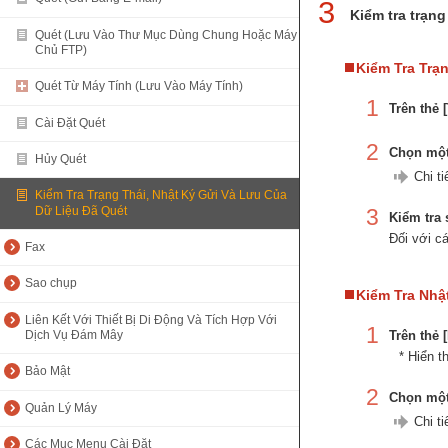
3
Kiểm tra trạng
Quét (Lưu Vào Thư Mục Dùng Chung Hoặc Máy
Chủ FTP)
Kiểm Tra Trạ
Quét Từ Máy Tính (Lưu Vào Máy Tính)
1
Trên thẻ 
Cài Đặt Quét
2
Chọn một 
Hủy Quét
Chi t
Kiểm Tra Trạng Thái, Nhật Ký Gửi Và Lưu Của
Dữ Liệu Đã Quét
3
Kiểm tra 
Đối với c
Fax
Sao chụp
Kiểm Tra Nhậ
Liên Kết Với Thiết Bị Di Động Và Tích Hợp Với
1
Trên thẻ 
Dịch Vụ Đám Mây
* Hiển t
Bảo Mật
2
Chọn một 
Quản Lý Máy
Chi t
Các Mục Menu Cài Đặt