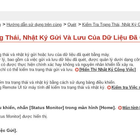
>
>
>
g
Hướng dẫn sử dụng trên cùng
Quét
Kiểm Tra Trạng Thái, Nhật Ký 
g Thái, Nhật Ký Gửi Và Lưu Của Dữ Liệu Đã
g thái và nhật ký gửi hoặc lưu của dữ liệu đã quét bằng máy.
 lý, bao gồm cả việc gửi và lưu dữ liệu đã quét, được quản lý dưới dạng công
 có được thực hiện chính xác hay không và nguyên nhân khiến lỗi xảy ra.
chỉ có thể kiểm tra trạng thái gửi và lưu.
[Hiển Thị Nhật Ký Công Việc]
m tra trạng thái và nhật ký bằng cách sử dụng bảng điều khiển.
 Remote UI từ máy tính để kiểm tra trạng thái và nhật ký.
Kiểm tra Việc 
u khiển, nhấn [Status Monitor] trong màn hình [Home].
Màn hình
us Monitor] được hiển thị.
ệc Gửi].