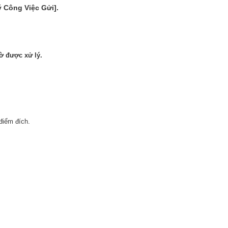
ý Công Việc Gửi].
ờ được xử lý.
điểm đích.