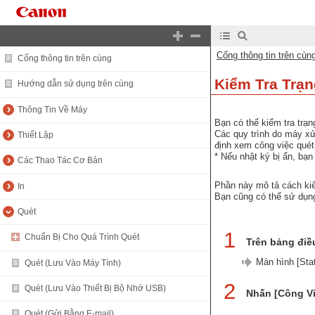
Cổng thông tin trên cùn
Cổng thông tin trên cùng
Kiểm Tra Trạn
Hướng dẫn sử dụng trên cùng
Thông Tin Về Máy
Bạn có thể kiểm tra trạn
Các quy trình do máy xử
Thiết Lập
định xem công việc quét
* Nếu nhật ký bị ẩn, bạn 
Các Thao Tác Cơ Bản
Phần này mô tả cách kiể
In
Bạn cũng có thể sử dụng
Quét
1
Chuẩn Bị Cho Quá Trình Quét
Trên bảng điề
Màn hình [Stat
Quét (Lưu Vào Máy Tính)
2
Quét (Lưu Vào Thiết Bị Bộ Nhớ USB)
Nhấn [Công Vi
Quét (Gửi Bằng E-mail)