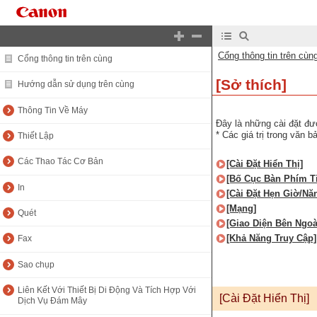
Cổng thông tin trên cùn
Cổng thông tin trên cùng
[Sở thích]
Hướng dẫn sử dụng trên cùng
Thông Tin Về Máy
Đây là những cài đặt đư
* Các giá trị trong văn 
Thiết Lập
Các Thao Tác Cơ Bản
[Cài Đặt Hiển Thị]
[Bố Cục Bàn Phím T
In
[Cài Đặt Hẹn Giờ/N
[Mạng]
Quét
[Giao Diện Bên Ngoà
[Khả Năng Truy Cập]
Fax
Sao chụp
Liên Kết Với Thiết Bị Di Động Và Tích Hợp Với
[Cài Đặt Hiển Thị]
Dịch Vụ Đám Mây