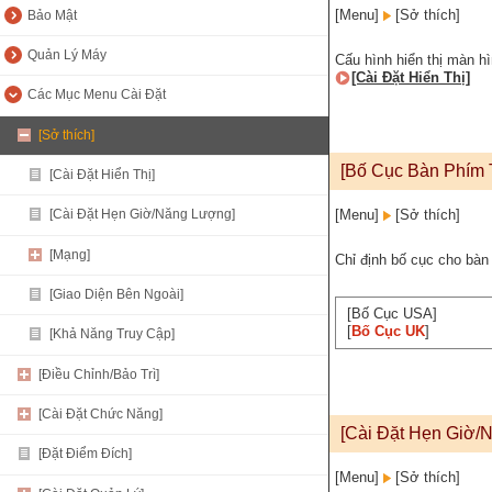
[Menu]
[Sở thích]
Bảo Mật
Quản Lý Máy
Cấu hình hiển thị màn hì
[Cài Đặt Hiển Thị]
Các Mục Menu Cài Đặt
[Sở thích]
[Bố Cục Bàn Phím 
[Cài Đặt Hiển Thị]
[Menu]
[Sở thích]
[Cài Đặt Hẹn Giờ/Năng Lượng]
[Mạng]
Chỉ định bố cục cho bà
[Giao Diện Bên Ngoài]
[Bố Cục USA]
[
Bố Cục UK
]
[Khả Năng Truy Cập]
[Điều Chỉnh/Bảo Trì]
[Cài Đặt Chức Năng]
[Cài Đặt Hẹn Giờ/
[Đặt Điểm Đích]
[Menu]
[Sở thích]