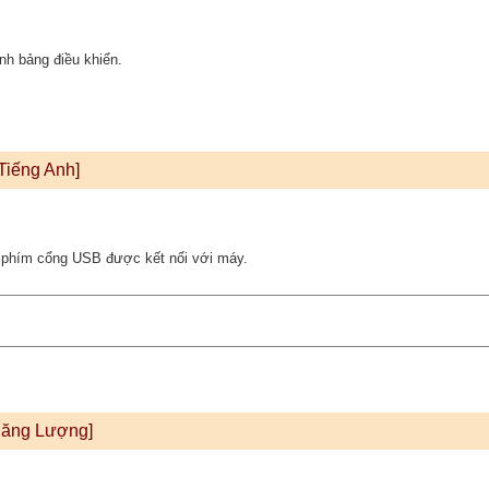
nh bảng điều khiển.
Tiếng Anh]
n phím cổng USB được kết nối với máy.
Năng Lượng]