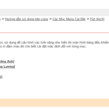
>
>
>
g
Hướng dẫn sử dụng trên cùng
Các Mục Menu Cài Đặt
[Sở thích]
ợc sử dụng để cấu hình các tính năng như hiển thị màn hình bảng điều khiể
bản in đậm màu đỏ cho biết cài đặt mặc định đối với từng mục.
iếng Anh]
ăng Lượng]
i]